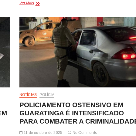
SUSPEITO
Ver Mais
DE
ASSALTO
EM
PASTELARIA
EM
ITABELA
É
PRESO
EM
AÇÃO
POLICIAL
NOTÍCIAS
POLÍCIA
POLICIAMENTO OSTENSIVO EM
EM
GUARATINGA É INTENSIFICADO
PARA COMBATER A CRIMINALIDAD
11 de outubro de 2025
No Comments