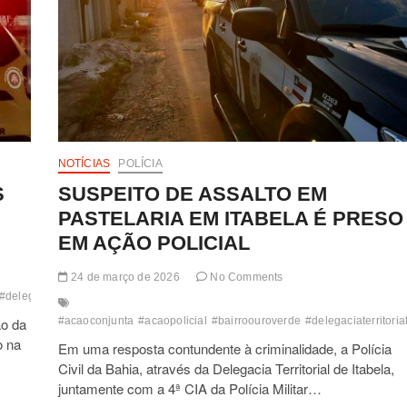
NOTÍCIAS
POLÍCIA
S
SUSPEITO DE ASSALTO EM
PASTELARIA EM ITABELA É PRESO
EM AÇÃO POLICIAL
24 de março de 2026
No Comments
#delegaciadepoliciacivil
#fugir
#grupocriminosos
#municoes
#pistola
#policiam
ão da
#acaoconjunta
#acaopolicial
#bairroouroverde
#delegaciaterritoria
o na
Em uma resposta contundente à criminalidade, a Polícia
Civil da Bahia, através da Delegacia Territorial de Itabela,
juntamente com a 4ª CIA da Polícia Militar…