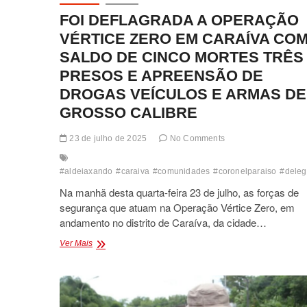
FOI DEFLAGRADA A OPERAÇÃO
VÉRTICE ZERO EM CARAÍVA CO
SALDO DE CINCO MORTES TRÊS
PRESOS E APREENSÃO DE
DROGAS VEÍCULOS E ARMAS DE
GROSSO CALIBRE
23 de julho de 2025
No Comments
#aldeiaxando
#caraiva
#comunidades
#coronelparaiso
#dele
Na manhã desta quarta-feira 23 de julho, as forças de
segurança que atuam na Operação Vértice Zero, em
andamento no distrito de Caraíva, da cidade…
FOI
Ver Mais
DEFLAGRADA
A
OPERAÇÃO
VÉRTICE
ZERO