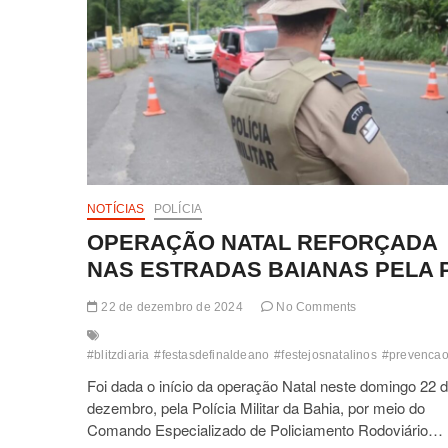
EM
CARAÍVA
COM
SALDO
DE
CINCO
MORTES
TRÊS
PRESOS
E
APREENSÃO
NOTÍCIAS
POLÍCIA
DE
DROGAS
OPERAÇÃO NATAL REFORÇADA
VEÍCULOS
NAS ESTRADAS BAIANAS PELA 
E
ARMAS
DE
22 de dezembro de 2024
No Comments
GROSSO
CALIBRE
#blitzdiaria
#festasdefinaldeano
#festejosnatalinos
#prevencao
Foi dada o início da operação Natal neste domingo 22 
dezembro, pela Polícia Militar da Bahia, por meio do
Comando Especializado de Policiamento Rodoviário…