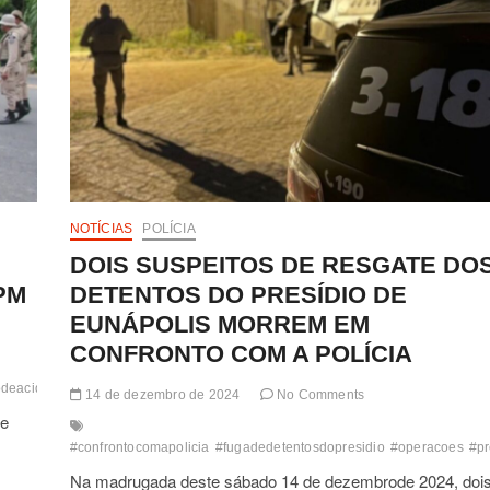
NOTÍCIAS
POLÍCIA
DOIS SUSPEITOS DE RESGATE DO
PM
DETENTOS DO PRESÍDIO DE
EUNÁPOLIS MORREM EM
CONFRONTO COM A POLÍCIA
deacidentes
#rodoviasbaianas
#segurancaostensivas
combate
condutores
cr
14 de dezembro de 2024
No Comments
de
#confrontocomapolicia
#fugadedetentosdopresidio
#operacoes
#pr
Na madrugada deste sábado 14 de dezembrode 2024, doi