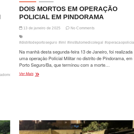
DOIS MORTOS EM OPERAÇÃO
M
POLICIAL EM PINDORAMA
13 de janeiro de 2025
No Comments
#distritodeportoseguro
#iml
#institutomedicolegal
#operacaopolicia
Na manhã desta segunda-feira 13 de Janeiro, foi realizada
uma operação Polícial Militar no distrito de Pindorama, em
Porto Seguro/Ba, que terminou com a morte…
DOIS
Ver Mais
gadomoabe
#drogasapreendidasemcaraiva
#forcanacional
#forcasarmadas
#i
MORTOS
EM
OPERAÇÃO
POLICIAL
EM
PINDORAMA