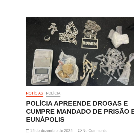
PM
É
ALVO
DE
TIROS
NO
CENTRO
DE
EUNÁPOLIS
NOTÍCIAS
POLÍCIA
POLÍCIA APREENDE DROGAS E
CUMPRE MANDADO DE PRISÃO 
EUNÁPOLIS
15 de dezembro de 2025
No Comments