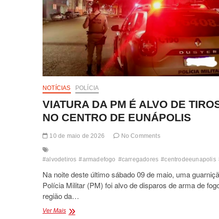
NOTÍCIAS
POLÍCIA
VIATURA DA PM É ALVO DE TIRO
NO CENTRO DE EUNÁPOLIS
10 de maio de 2026
No Comments
#alvodetiros
#armadefogo
#carregadores
#centrodeeunapolis
Na noite deste último sábado 09 de maio, uma guarniç
Polícia Militar (PM) foi alvo de disparos de arma de fog
região da…
VIATURA
Ver Mais
DA