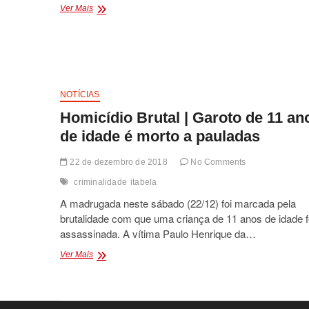
OPERAÇÃO
Ver Mais
NATAL
REFORÇADA
NAS
ESTRADAS
BAIANAS
PELA
NOTÍCIAS
PM
Homicídio Brutal | Garoto de 11 an
de idade é morto a pauladas
22 de dezembro de 2018
No Comments
criminalidade
itabela
A madrugada neste sábado (22/12) foi marcada pela
brutalidade com que uma criança de 11 anos de idade f
assassinada. A vítima Paulo Henrique da…
Homicídio
Ver Mais
Brutal
|
Garoto
de