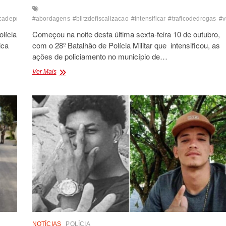
cadeprecisao
#abordagens
#buchas
#centralfenix
#blitzdefiscalizacao
#conducaodesuspeitos
#intensificar
#traficodedrogas
#crack
#entorpec
#v
lícia
Começou na noite desta última sexta-feira 10 de outubro,
ica
com o 28º Batalhão de Polícia Militar que intensificou, as
ações de policiamento no município de…
POLICIAMENTO
Ver Mais
OSTENSIVO
EM
GUARATINGA
É
INTENSIFICADO
PARA
COMBATER
A
CRIMINALIDADE
NOTÍCIAS
POLÍCIA