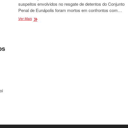
suspeitos envolvidos no resgate de detentos do Conjunto
Penal de Eunápolis foram mortos em confrontos com…
DOIS
Ver Mais
SUSPEITOS
DE
RESGATE
DOS
DETENTOS
os
DO
PRESÍDIO
DE
EUNÁPOLIS
MORREM
EM
CONFRONTO
COM
oi
A
POLÍCIA