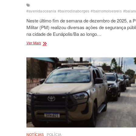
#avenidaoceania
#bairrodinaborges
#bairromoisesreis
#balan
Neste último fim de semana de dezembro de 2025, a Po
Militar (PM) realizou diversas ações de segurança públ
na cidade de Eunápolis/Ba ao longo…
POLÍCIA
Ver Mais
APREENDE
DROGAS
E
CUMPRE
MANDADO
DE
PRISÃO
EM
EUNÁPOLIS
NOTÍCIAS
POLÍCIA