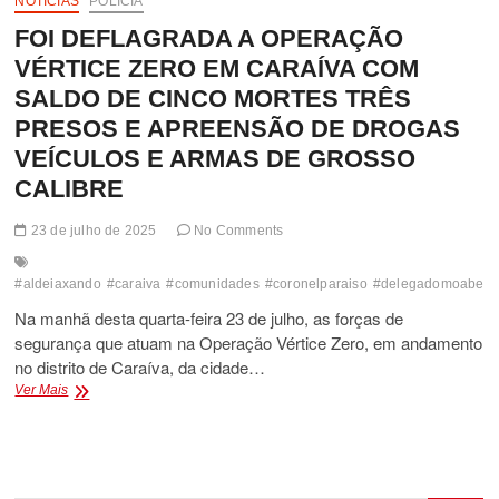
NOTÍCIAS
POLÍCIA
FOI DEFLAGRADA A OPERAÇÃO
VÉRTICE ZERO EM CARAÍVA COM
SALDO DE CINCO MORTES TRÊS
PRESOS E APREENSÃO DE DROGAS
VEÍCULOS E ARMAS DE GROSSO
CALIBRE
23 de julho de 2025
No Comments
#aldeiaxando
#caraiva
#comunidades
#coronelparaiso
#delegadomoabe
#
Na manhã desta quarta-feira 23 de julho, as forças de
segurança que atuam na Operação Vértice Zero, em andamento
no distrito de Caraíva, da cidade…
FOI
Ver Mais
DEFLAGRADA
A
OPERAÇÃO
VÉRTICE
ZERO