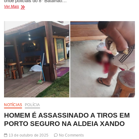
onde policiais do 8° Batalhão…
JOVEM
Ver Mais
É
MORTO
EM
OPERAÇÃO
POLICIAL
E
ARMAS
DROGAS
E
MUNIÇÕES
SÃO
APREENDIDAS
EM
CARAIVA
NOTÍCIAS
POLÍCIA
HOMEM É ASSASSINADO A TIROS EM
PORTO SEGURO NA ALDEIA XANDO
13 de outubro de 2025
No Comments