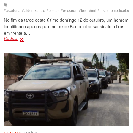
#acaiteria
#aldeiaxando
#costas
#ecosport
#ford
#iml
#institutomedicolega
No fim da tarde deste último domingo 12 de outubro, um homem
identificado apenas pelo nome de Bento foi assassinato a tiros
em frente a…
HOMEM
Ver Mais
É
ASSASSINADO
A
TIROS
EM
PORTO
SEGURO
NA
ALDEIA
XANDO