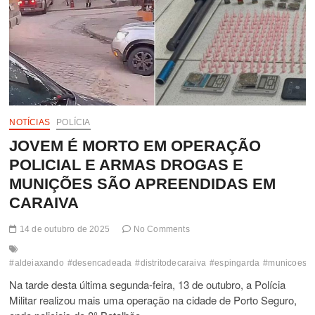
NOTÍCIAS
POLÍCIA
JOVEM É MORTO EM OPERAÇÃO
POLICIAL E ARMAS DROGAS E
MUNIÇÕES SÃO APREENDIDAS EM
CARAIVA
14 de outubro de 2025
No Comments
#aldeiaxando
#desencadeada
#distritodecaraiva
#espingarda
#municoes
#
Na tarde desta última segunda-feira, 13 de outubro, a Polícia
Militar realizou mais uma operação na cidade de Porto Seguro,