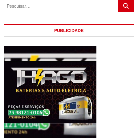
Pesquis
EM
CARAÍVA
COM
SALDO
DE
PUBLICIDADE
CINCO
MORTES
TRÊS
PRESOS
E
APREENSÃO
DE
DROGAS
VEÍCULOS
E
ARMAS
DE
GROSSO
CALIBRE