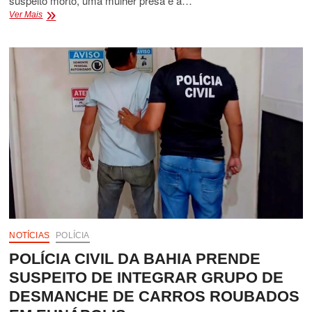
suspeito morto, uma mulher presa e a…
SUSPEITO
Ver Mais
É
MORTO
EM
AÇÃO
POLICIAL
EM
BARROLÂNDIA
E
MULHER
É
PRESA
POR
AMEAÇAR
POLICIAIS
NOTÍCIAS
POLÍCIA
POLÍCIA CIVIL DA BAHIA PRENDE
SUSPEITO DE INTEGRAR GRUPO DE
DESMANCHE DE CARROS ROUBADOS