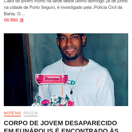
Caso do jovem morto na tarde deste último domingo 28 de junho
na cidade de Porto Seguro, é investigado pela ,Polícia Civil da
Bahia. O…
MORTE
Ver Mais
DE
JOVEM
EM
PORTO
SEGURO
É
INVESTIGADA
PELA
POLÍCIA
CIVIL
NOTÍCIAS
POLÍCIA
CORPO DE JOVEM DESAPARECIDO
EM EUNÁPOLIS É ENCONTRADO ÀS