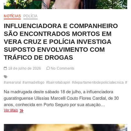
EUNÁPOLIS
NOTÍCIAS
POLÍCIA
INFLUENCIADORA E COMPANHEIRO
SÃO ENCONTRADOS MORTOS EM
VERA CRUZ E POLÍCIA INVESTIGA
SUPOSTO ENVOLVIMENTO COM
TRÁFICO DE DROGAS
18 de julho de 2026
No Comments
#arearural
#armadefogo
#bairrotabapiri
#departamentodepoliciatecnica
#di
Na madrugada deste sábado 18 de julho, a influenciadora
guaratinguense Ulissias Marcelli Couto Flores Cardial, de 30
anos, conhecida em Porto Seguro por sua atuação…
INFLUENCIADORA
Ver Mais
E
COMPANHEIRO
SÃO
ENCONTRADOS