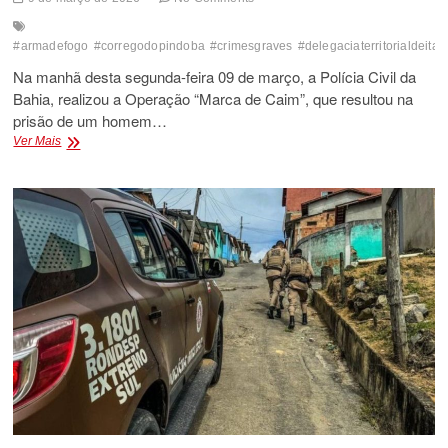
#armadefogo
#corregodopindoba
#crimesgraves
#delegaciaterritorialdeitab
Na manhã desta segunda-feira 09 de março, a Polícia Civil da
Bahia, realizou a Operação “Marca de Caim”, que resultou na
prisão de um homem…
OPERAÇÃO
Ver Mais
POLICIAL
PRENDE
SUSPEITO
DE
MANDAR
MATAR
O
PRÓPRIO
TIO