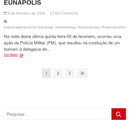
EUNÁPOLIS
6 de fevereiro de 2026
No Comments
#abordagempolicial
#analoga
#armadefogo
#autoridades
#bairrogusmao
#
Na noite desta última quinta-feira 05 de fevereiro, ocorreu uma
ação da Polícia Militar (PM), que resultou na condução de um
homem à delegacia de…
POLÍCIA
Ver Mais
PRENDE
HOMEM
COM
Paginação
Page
Page
Page
Next
1
2
3
DROGAS
page
de
NO
BAIRRO
posts
GUSMÃO
EM
EUNÁPOLIS
Pesquis