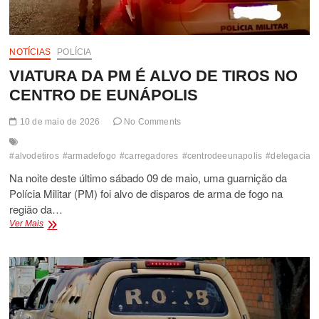
BR-
101
NOTÍCIAS
POLÍCIA
VIATURA DA PM É ALVO DE TIROS NO
CENTRO DE EUNÁPOLIS
10 de maio de 2026
No Comments
#alvodetiros
#armadefogo
#carregadores
#centrodeeunapolis
#delegaciadep
Na noite deste último sábado 09 de maio, uma guarnição da
Polícia Militar (PM) foi alvo de disparos de arma de fogo na
região da…
VIATURA
Ver Mais
DA
PM
É
ALVO
DE
TIROS
NO