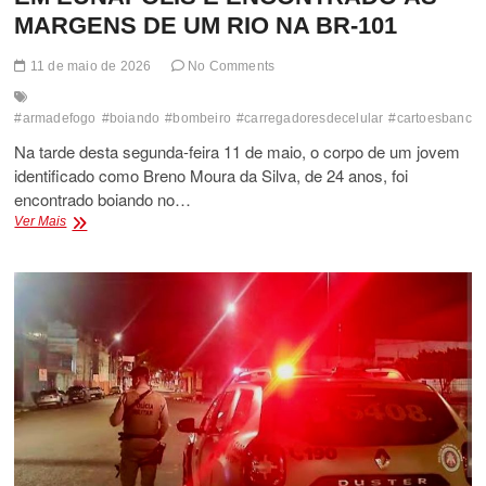
MARGENS DE UM RIO NA BR-101
11 de maio de 2026
No Comments
#armadefogo
#boiando
#bombeiro
#carregadoresdecelular
#cartoesbancar
Na tarde desta segunda-feira 11 de maio, o corpo de um jovem
identificado como Breno Moura da Silva, de 24 anos, foi
encontrado boiando no…
CORPO
Ver Mais
DE
JOVEM
DESAPARECIDO
EM
EUNÁPOLIS
É
ENCONTRADO
ÀS
MARGENS
DE
UM
RIO
NA