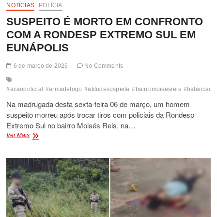
NOTÍCIAS
POLÍCIA
SUSPEITO É MORTO EM CONFRONTO
COM A RONDESP EXTREMO SUL EM
EUNÁPOLIS
6 de março de 2026
No Comments
#acaopolicial
#armadefogo
#atitudesuspeita
#bairromoisesreis
#balancade
Na madrugada desta sexta-feira 06 de março, um homem
suspeito morreu após trocar tiros com policiais da Rondesp
Extremo Sul no bairro Moisés Reis, na…
SUSPEITO
Ver Mais
É
MORTO
EM
CONFRONTO
COM
A
RONDESP
EXTREMO
SUL