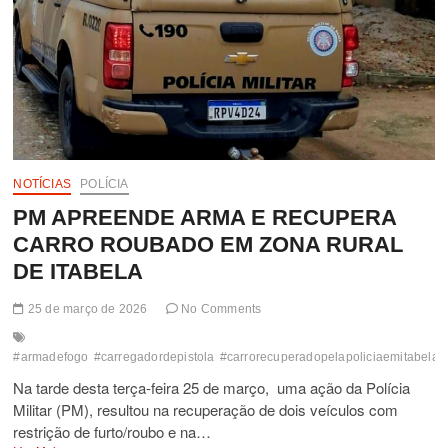
CENTRO
DE
EUNÁPOLIS
NOTÍCIAS
POLÍCIA
PM APREENDE ARMA E RECUPERA
CARRO ROUBADO EM ZONA RURAL
DE ITABELA
25 de março de 2026
No Comments
#armadefogo
#carregadordepistola
#carrorecuperadopelapoliciaemitabela
Na tarde desta terça-feira 25 de março, uma ação da Polícia
Militar (PM), resultou na recuperação de dois veículos com
restrição de furto/roubo e na…