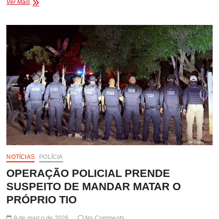
PM
Ver Mais
APREENDE
ARMA
E
RECUPERA
CARRO
ROUBADO
EM
ZONA
RURAL
DE
ITABELA
NOTÍCIAS
POLÍCIA
OPERAÇÃO POLICIAL PRENDE
SUSPEITO DE MANDAR MATAR O
PRÓPRIO TIO
9 de março de 2026
No Comments