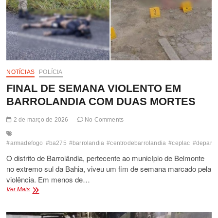
EM
EUNÁPOLIS
NOTÍCIAS
POLÍCIA
FINAL DE SEMANA VIOLENTO EM
BARROLANDIA COM DUAS MORTES
2 de março de 2026
No Comments
#armadefogo
#ba275
#barrolandia
#centrodebarrolandia
#ceplac
#departa
O distrito de Barrolândia, pertecente ao município de Belmonte
no extremo sul da Bahia, viveu um fim de semana marcado pela
violência. Em menos de…
FINAL
Ver Mais
DE
SEMANA
VIOLENTO