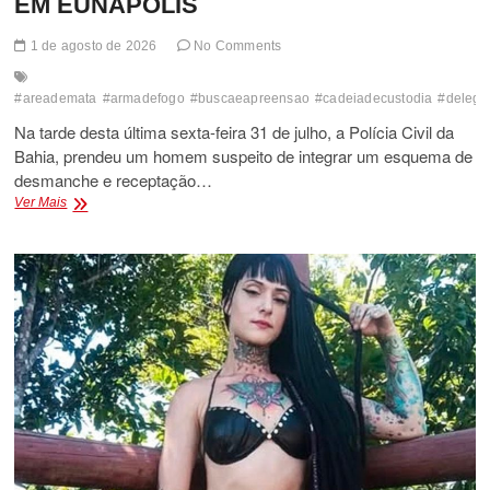
EM EUNÁPOLIS
1 de agosto de 2026
No Comments
#areademata
#armadefogo
#buscaeapreensao
#cadeiadecustodia
#delega
Na tarde desta última sexta-feira 31 de julho, a Polícia Civil da
Bahia, prendeu um homem suspeito de integrar um esquema de
desmanche e receptação…
POLÍCIA
Ver Mais
CIVIL
DA
BAHIA
PRENDE
SUSPEITO
DE
INTEGRAR
GRUPO
DE
DESMANCHE
DE
CARROS
ROUBADOS
EM