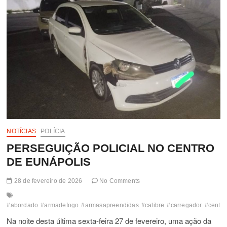
EM
BARROLANDIA
COM
DUAS
MORTES
NOTÍCIAS
POLÍCIA
PERSEGUIÇÃO POLICIAL NO CENTRO
DE EUNÁPOLIS
28 de fevereiro de 2026
No Comments
#abordado
#armadefogo
#armasapreendidas
#calibre
#carregador
#centro
Na noite desta última sexta-feira 27 de fevereiro, uma ação da