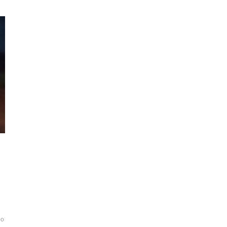
liciatecnicadabahia
#dpt
#estradadacolonia
#homemmorreatropeladonaruad