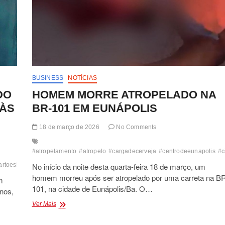
BUSINESS
NOTÍCIAS
DO
HOMEM MORRE ATROPELADO NA
 ÀS
BR-101 EM EUNÁPOLIS
18 de março de 2026
No Comments
#atropelamento
#atropelo
#cargadecerveja
#centrodeeunapolis
#c
artoesbancario
No início da noite desta quarta-feira 18 de março, um
#decubitodorsal
#delegaciaterritorialdeeunapolis
#departament
homem morreu após ser atropelado por uma carreta na B
m
101, na cidade de Eunápolis/Ba. O…
nos,
HOMEM
Ver Mais
MORRE
ATROPELADO