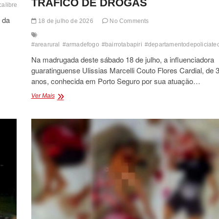
TRÁFICO DE DROGAS
calibre
#departamentodepoliciatecnica
#disavenca
#disparosdearmadefogo
#
l da
18 de julho de 2026
No Comments
#arearural
#armadefogo
#bairrotabapiri
#departamentodepoliciate
Na madrugada deste sábado 18 de julho, a influenciadora
guaratinguense Ulissias Marcelli Couto Flores Cardial, de 
anos, conhecida em Porto Seguro por sua atuação…
INFLUENCIADORA
Ver Mais
E
COMPANHEIRO
SÃO
ENCONTRADOS
MORTOS
EM
VERA
CRUZ
E
POLÍCIA
INVESTIGA
SUPOSTO
ENVOLVIMENTO
COM