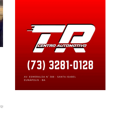
arquedarenovacao
procedimentospericiais
#buchasdemaconha
#remocaodecorpo
#contido
#tironacabeca
#departamentodepoliciatecnic
#veracruz