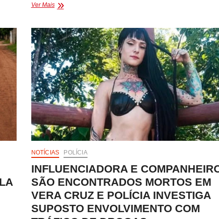
POLÍCIA
Ver Mais
CIVIL
PRENDE
SUSPEITO
POR
TRÁFICO
E
RECEPTAÇÃO
EM
EUNÁPOLIS
NOTÍCIAS
POLÍCIA
INFLUENCIADORA E COMPANHEIR
ELA
SÃO ENCONTRADOS MORTOS EM
VERA CRUZ E POLÍCIA INVESTIGA
SUPOSTO ENVOLVIMENTO COM