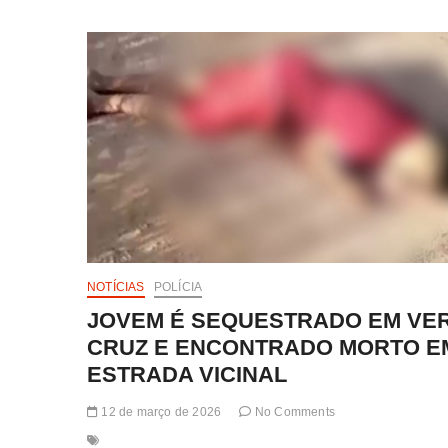
DE
JOVEM
DESAPARECIDO
EM
EUNÁPOLIS
É
ENCONTRADO
ÀS
MARGENS
DE
UM
RIO
NA
BR-
101
NOTÍCIAS
POLÍCIA
JOVEM É SEQUESTRADO EM VE
CRUZ E ENCONTRADO MORTO E
ESTRADA VICINAL
12 de março de 2026
No Comments