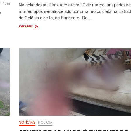
t
#emcapuzados
Na noite desta última terça-feira 10 de março, um pedestre
#estradavicenal
#jovemsequestrado
#motivacao
#pericia
#p
morreu após ser atropelado por uma motocicleta na Estra
e
da Colônia distrito, de Eunápolis. De…
HOMEM
Ver Mais
MORRE
ATROPELADO
NA
ESTRADA
DA
COLÔNIA
NOTÍCIAS
POLÍCIA