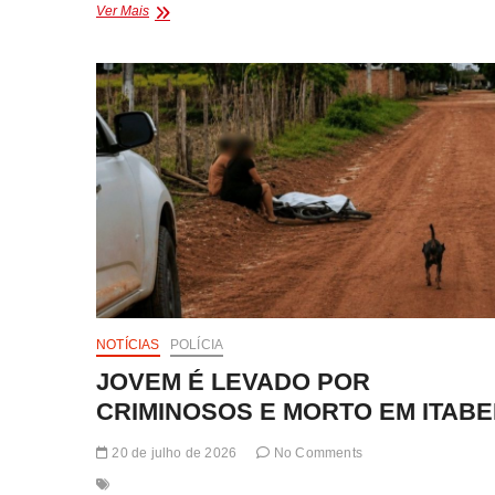
HOMEM
Ver Mais
ENCONTRADO
MORTO
EM
VERA
CRUZ
COM
AS
MÃOS
AMARRADAS
E
TIRO
NA
CABEÇA
NOTÍCIAS
POLÍCIA
JOVEM É LEVADO POR
CRIMINOSOS E MORTO EM ITAB
20 de julho de 2026
No Comments