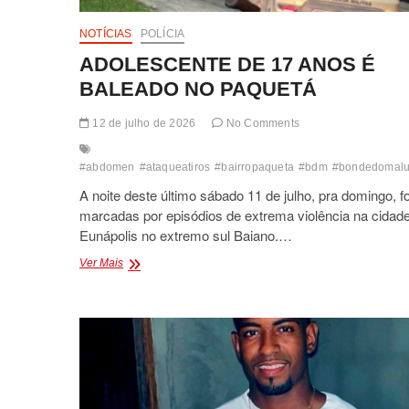
NOTÍCIAS
POLÍCIA
ADOLESCENTE DE 17 ANOS É
BALEADO NO PAQUETÁ
12 de julho de 2026
No Comments
#abdomen
#ataqueatiros
#bairropaqueta
#bdm
#bondedomal
A noite deste último sábado 11 de julho, pra domingo, 
marcadas por episódios de extrema violência na cidad
Eunápolis no extremo sul Baiano.…
ADOLESCENTE
Ver Mais
DE
17
ANOS
É
BALEADO
NO
PAQUETÁ