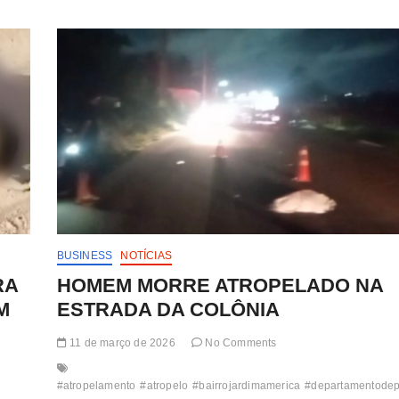
NA
BR-
101
EM
EUNÁPOLIS
BUSINESS
NOTÍCIAS
RA
HOMEM MORRE ATROPELADO NA
M
ESTRADA DA COLÔNIA
11 de março de 2026
No Comments
#atropelamento
#atropelo
#bairrojardimamerica
#departamentodepo