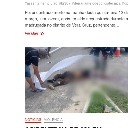
#assentamentolulao
#br367
#departametodepoliciatecnica
#dp
Foi encontrado morto na manhã desta quinta-feira 12 d
março, um jovem, após ter sido sequestrado durante a
madrugada no distrito de Vera Cruz, pertencente…
JOVEM
Ver Mais
É
SEQUESTRADO
EM
VERA
CRUZ
E
ENCONTRADO
MORTO
EM
ESTRADA
VICINAL
NOTÍCIAS
VIOLENCIA