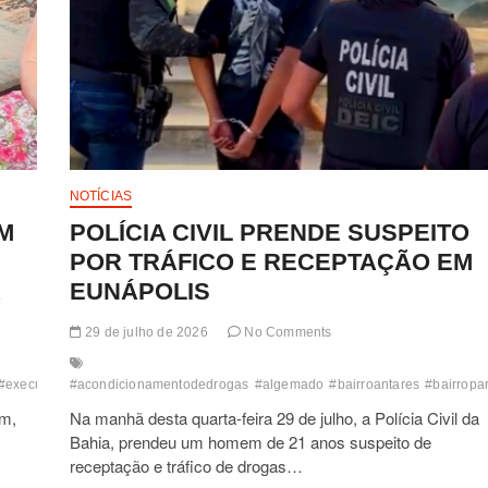
NOTÍCIAS
M
POLÍCIA CIVIL PRENDE SUSPEITO
POR TRÁFICO E RECEPTAÇÃO EM
A
EUNÁPOLIS
29 de julho de 2026
No Comments
#execusao
#acondicionamentodedrogas
#indicios
#madeiras
#maosamarradas
#algemado
#policiacivil
#bairroantares
#portoseguro
#bairrop
#
em,
Na manhã desta quarta-feira 29 de julho, a Polícia Civil da
Bahia, prendeu um homem de 21 anos suspeito de
receptação e tráfico de drogas…