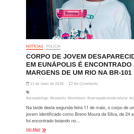
NOTÍCIAS
POLÍCIA
CORPO DE JOVEM DESAPARECI
EM EUNÁPOLIS É ENCONTRADO
MARGENS DE UM RIO NA BR-101
11 de maio de 2026
No Comments
#armadefogo
#boiando
#bombeiro
#carregadoresdecelular
#c
Na tarde desta segunda-feira 11 de maio, o corpo de u
jovem identificado como Breno Moura da Silva, de 24 a
foi encontrado boiando no…
CORPO
Ver Mais