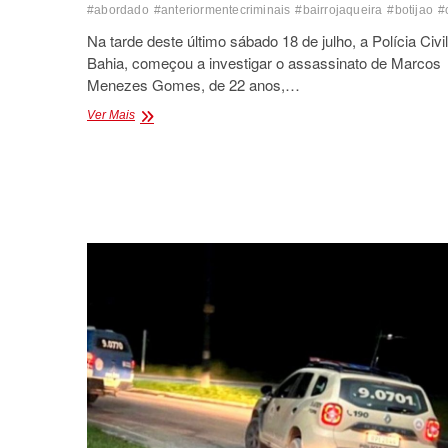
#abordado
#anteriormentecriminais
#bairrojaqueira
#botijao
#
Na tarde deste último sábado 18 de julho, a Polícia Civi
Bahia, começou a investigar o assassinato de Marcos
Menezes Gomes, de 22 anos,…
JOVEM
Ver Mais
É
LEVADO
POR
CRIMINOSOS
E
MORTO
EM
ITABELA