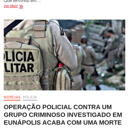
Que terminou em…
CAPITÃO
Ver Mais
DA
RESERVA
DA
POLÍCIA
MILITAR
DA
BAHIA
É
MORTO
EM
EUNÁPOLIS
AO
TENTAR
CONTER
BRIGA
CONJUGAL
NOTÍCIAS
POLÍCIA
OPERAÇÃO POLICIAL CONTRA UM
GRUPO CRIMINOSO INVESTIGADO EM
EUNÁPOLIS ACABA COM UMA MORTE