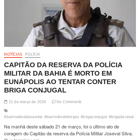
NOTÍCIAS
POLÍCIA
CAPITÃO DA RESERVA DA POLÍCIA
MILITAR DA BAHIA É MORTO EM
EUNÁPOLIS AO TENTAR CONTER
BRIGA CONJUGAL
21 de março de 2026
No Comments
#bairroaltodaboavista
#bairrodinahborges
#brigaconjugal
#brigadecasal
#c
Na manhã deste sábado 21 de março, foi o último ato de
coragem do Capitão da reserva da Polícia Militar Joseval Silva.