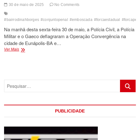
30 de maio de 2025
No Comments
#bairrodinahborges
#conjuntopenal
#emboscada
#forcaestadual
#forcapen
Na manhã desta sexta-feira 30 de maio, a Polícia Civil, a Polícia
Militar e o Gaeco deflagraram a Operação Convergência na
cidade de Eunápolis-BA e…
OPERAÇÃO
Ver Mais
POLICIAL
CONTRA
UM
GRUPO
CRIMINOSO
Pesquis
INVESTIGADO
EM
EUNÁPOLIS
ACABA
COM
PUBLICIDADE
UMA
MORTE