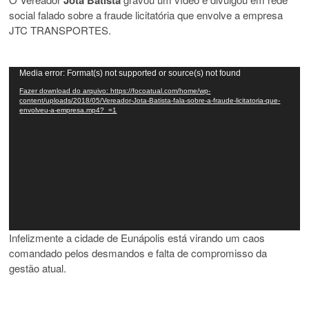
Jota Batista
social falado sobre a fraude licitatória que envolve a empresa
JTC TRANSPORTES.
Tocador
Media error: Format(s) not supported or source(s) not found
de
Fazer download do arquivo: https://focoatual.com/home/wp-
vídeo
content/uploads/2018/05/Vereador-Jota-Batista-fala-sobre-a-fraude-licitatoria-que-
envolveu-a-empresa.mp4?_=1
Infelizmente a cidade de Eunápolis está virando um caos
comandado pelos desmandos e falta de compromisso da
gestão atual.