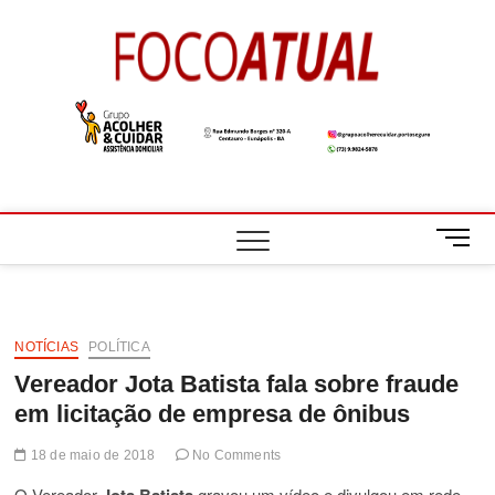
Skip
to
Foco
A NOTÍCIA EM
content
FOCO
Atual
M
e
n
u
B
NOTÍCIAS
POLÍTICA
u
Vereador Jota Batista fala sobre fraude
t
t
em licitação de empresa de ônibus
o
n
18 de maio de 2018
No Comments
O Vereador
gravou um vídeo e divulgou em rede