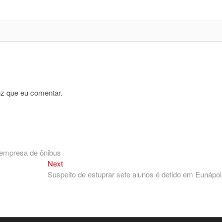
z que eu comentar.
e empresa de ônibus
Next
Next
post:
Suspeito de estuprar sete alunos é detido em Eunápol