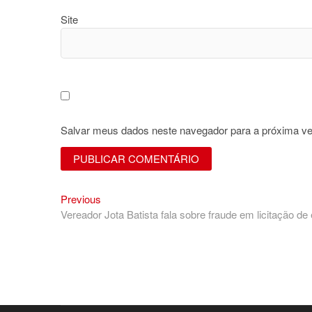
Site
Salvar meus dados neste navegador para a próxima ve
Previous
Navegação
Previous
post:
Vereador Jota Batista fala sobre fraude em licitação d
de
Post