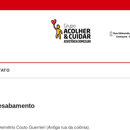
oco Atual
NOTÍCIA EM FOCO
TATO
desabamento
étrio Couto Guerrieri (Antiga rua da colônia).