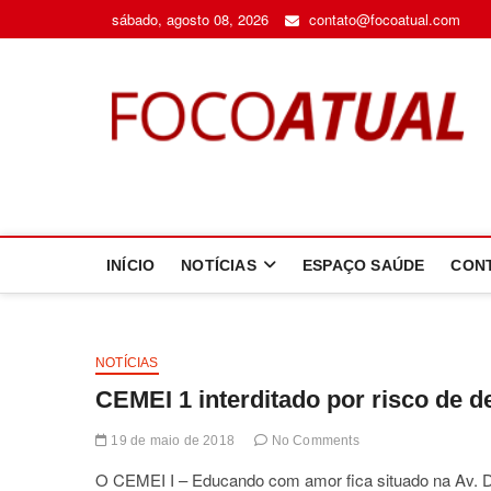
Skip
sábado, agosto 08, 2026
contato@focoatual.com
to
content
F
A 
INÍCIO
NOTÍCIAS
ESPAÇO SAÚDE
CON
NOTÍCIAS
CEMEI 1 interditado por risco de 
19 de maio de 2018
No Comments
O CEMEI I – Educando com amor fica situado na Av. Dem