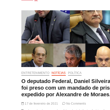
anulou
as
condenações
do
ex
Presidente
Lula,
relacionadas
à
Lava
Jato.
ENTRETENIMENTO
NOTÍCIAS
POLÍTICA
O deputado Federal, Daniel Silveir
foi preso com um mandado de pri
expedido por Alexandre de Moraes
17 de fevereiro de 2021
No Comments