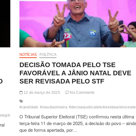
NOTÍCIAS
POLÍTICA
DECISÃO TOMADA PELO TSE
FAVORÁVEL A JÂNIO NATAL DEVE
O
SER REVISADA PELO STF
12 de março de 2025
No Comments
#candidato
#claudiaoliveira
#decisaojudicialeleitoraldaseleicoesd
elegibilidade
O Tribunal Superior Eleitoral (TSE) confirmou nesta última
#janionatal
#jurisprudencia
#mandatodeprefrito
#prefeitodeport
terça-feira 11 de março de 2025, a decisão do povo – aind
ral
que de forma apertada, por…