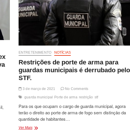
STF.
ENTRETENIMENTO
NOTÍCIAS
ex
Restrições de porte de arma para
va
guardas municipais é derrubado pelo
STF.
3 de março de 2021
No Comments
guarda municipal
Porte de arma
restrição
stf
Para os que ocupam o cargo de guarda municipal, agora
l,
terão o direito ao porte de arma de fogo sem distinção da
quantidade de habitantes…
Restrições
Ver Mais