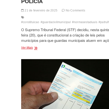
POLÍCIA
21 de fevereiro de 2025
No Comments
#constituicao
#guardacivilmunicipal
#normasestaduais
#patru
O Supremo Tribunal Federal (STF) decidiu, nesta quint
feira (20), que é constitucional a criação de leis pelos
municípios para que guardas municipais atuem em a
GUARDA
Ver Mais
CIVIL
MUNICIPAL
PODE
FAZER
POLICIAMENTO
URBANO
DECIDE
STF
TEM
PODER
DE
POLÍCIA