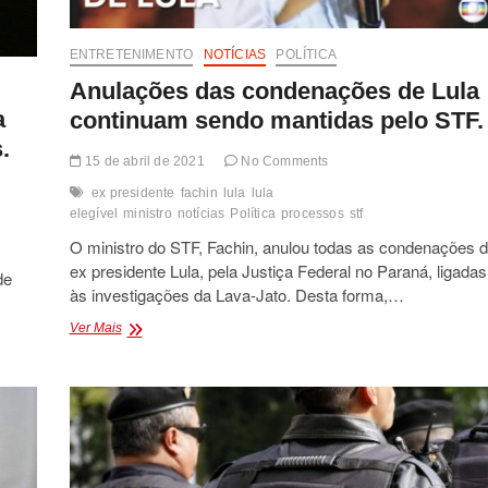
ENTRETENIMENTO
NOTÍCIAS
POLÍTICA
Anulações das condenações de Lula
a
continuam sendo mantidas pelo STF.
.
15 de abril de 2021
No Comments
ex presidente
fachin
lula
lula
elegível
ministro
notícias
Política
processos
stf
O ministro do STF, Fachin, anulou todas as condenações 
ex presidente Lula, pela Justiça Federal no Paraná, ligadas
de
às investigações da Lava-Jato. Desta forma,…
Anulações
Ver Mais
das
condenações
de
Lula
continuam
sendo
mantidas
pelo