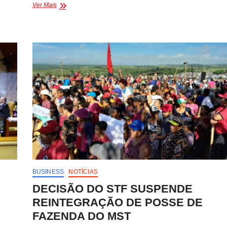
DECISÃO
Ver Mais
TOMADA
PELO
TSE
FAVORÁVEL
A
JÂNIO
NATAL
DEVE
SER
REVISADA
PELO
STF
BUSINESS
NOTÍCIAS
DECISÃO DO STF SUSPENDE
REINTEGRAÇÃO DE POSSE DE
FAZENDA DO MST