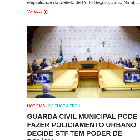
elegibilidade do prefeito de Porto Seguro, Jânio Natal,…
ALEXANDRE
Ver Mais
DE
MORAES
CONFIRMA
LEGALIDADE
NO
MANDATO
DE
JÂNIO
NATAL
COMO
PREFEITO
DE
PORTO
SEGURO
NOTÍCIAS
SCIENCE & TECH
GUARDA CIVIL MUNICIPAL PODE
FAZER POLICIAMENTO URBANO
DECIDE STF TEM PODER DE