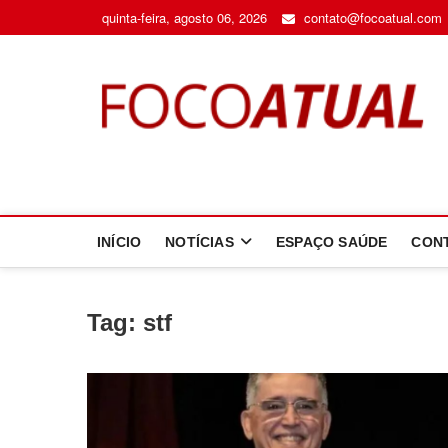
Skip
quinta-feira, agosto 06, 2026
contato@focoatual.com
to
content
F
A 
INÍCIO
NOTÍCIAS
ESPAÇO SAÚDE
CON
Tag:
stf