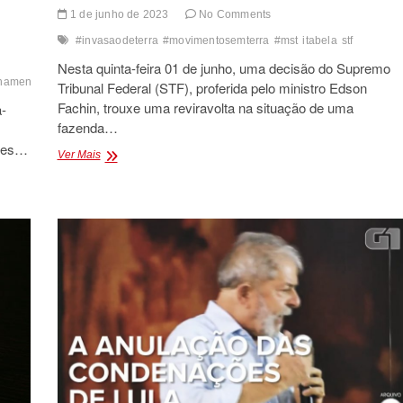
1 de junho de 2023
No Comments
#invasaodeterra
#movimentosemterra
#mst
itabela
stf
Nesta quinta-feira 01 de junho, uma decisão do Supremo
lhamento
#poderdepolicia
#policiamunicipal
#recursoextraorninario
#regulada
Tribunal Federal (STF), proferida pelo ministro Edson
Fachin, trouxe uma reviravolta na situação de uma
a-
fazenda…
ções…
DECISÃO
Ver Mais
DO
STF
SUSPENDE
REINTEGRAÇÃO
DE
POSSE
DE
FAZENDA
DO
MST