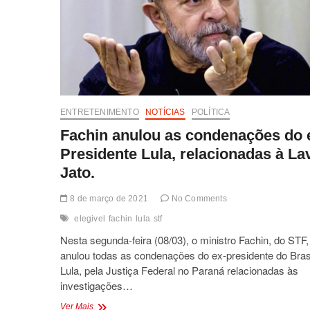
luz
pelos
próximos
5
anos.
ENTRETENIMENTO
NOTÍCIAS
POLÍTICA
Fachin anulou as condenações do 
Presidente Lula, relacionadas à La
Jato.
8 de março de 2021
No Comments
elegivel
fachin
lula
stf
Nesta segunda-feira (08/03), o ministro Fachin, do STF,
anulou todas as condenações do ex-presidente do Brasi
Lula, pela Justiça Federal no Paraná relacionadas às
investigações…
Fachin
Ver Mais