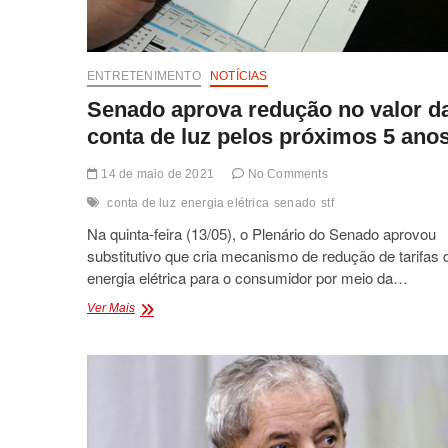
ENTRETENIMENTO
NOTÍCIAS
Senado aprova redução no valor d
conta de luz pelos próximos 5 anos
14 de maio de 2021
No Comments
conta de luz
energia elétrica
senado
stf
Na quinta-feira (13/05), o Plenário do Senado aprovou
substitutivo que cria mecanismo de redução de tarifas 
energia elétrica para o consumidor por meio da…
Senado
Ver Mais
aprova
redução
no
valor
da
conta
de