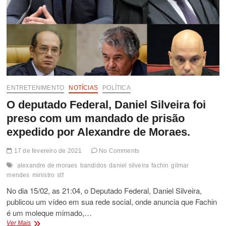
ENTRETENIMENTO
NOTÍCIAS
POLÍTICA
O deputado Federal, Daniel Silveira foi
preso com um mandado de prisão
expedido por Alexandre de Moraes.
17 de fevereiro de 2021
No Comments
alexandre de moraes
bandidos
daniel silveira
fachin
gilmar
mendes
ministro
stf
No dia 15/02, as 21:04, o Deputado Federal, Daniel Silveira,
publicou um vídeo em sua rede social, onde anuncia que Fachin
é um moleque mimado,…
O
Ver Mais