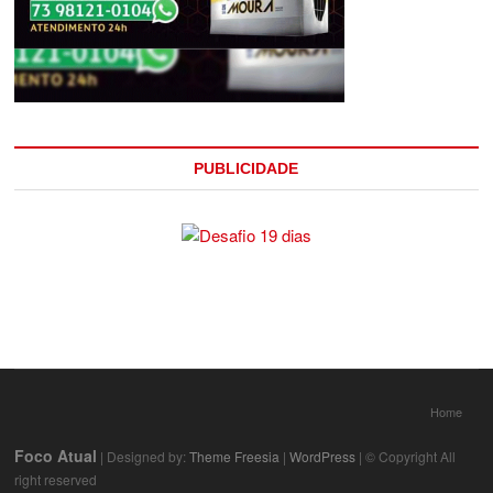
PUBLICIDADE
Home
Foco Atual
| Designed by:
Theme Freesia
|
WordPress
| © Copyright All
right reserved