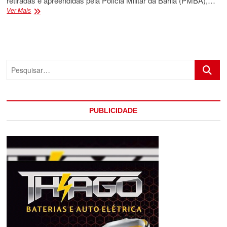
retiradas e apreendidas pela Polícia Militar da Bahia (PMBA),…
PM
Ver Mais
RETIRA
CÂMERAS
CLANDESTINAS
DE
POSSIVELMENTE
Pesquis
DE
ORGANIZAÇÕES
CRIMINOSAS
DOS
BAIRROS
PUBLICIDADE
DE
PORTO
SEGURO