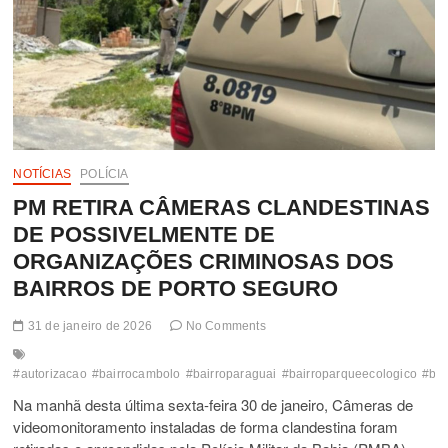
NOTÍCIAS
POLÍCIA
PM RETIRA CÂMERAS CLANDESTINAS
DE POSSIVELMENTE DE
ORGANIZAÇÕES CRIMINOSAS DOS
BAIRROS DE PORTO SEGURO
31 de janeiro de 2026
No Comments
#autorizacao
#bairrocambolo
#bairroparaguai
#bairroparqueecologico
#bai
Na manhã desta última sexta-feira 30 de janeiro, Câmeras de
videomonitoramento instaladas de forma clandestina foram