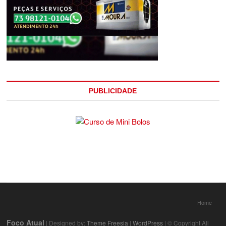
PUBLICIDADE
Home
Foco Atual
| Designed by:
Theme Freesia
|
WordPress
| © Copyright All