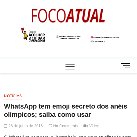
Skip
to
Foco
A NOTÍCIA EM
content
FOCO
Atual
M
e
n
u
B
NOTÍCIAS
u
WhatsApp tem emoji secreto dos anéis
t
t
olímpicos; saiba como usar
o
n
26 de julho de 2016
No Comments
Vídeo
O WhatsApp começou a liberar hoje uma nova atualização para