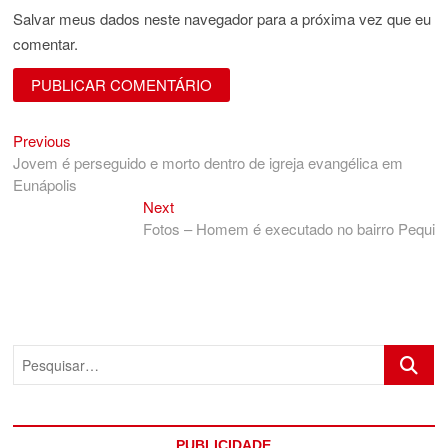
Salvar meus dados neste navegador para a próxima vez que eu
comentar.
Previous
Navegação
Previous
post:
Jovem é perseguido e morto dentro de igreja evangélica em
de
Eunápolis
Post
Next
Next
post:
Fotos – Homem é executado no bairro Pequi
Pesquis
PUBLICIDADE