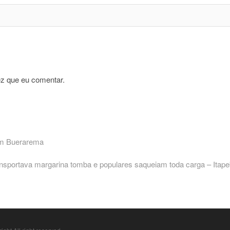
z que eu comentar.
 em Buerarema
ansportava margarina tomba e populares saqueiam toda carga – Itape