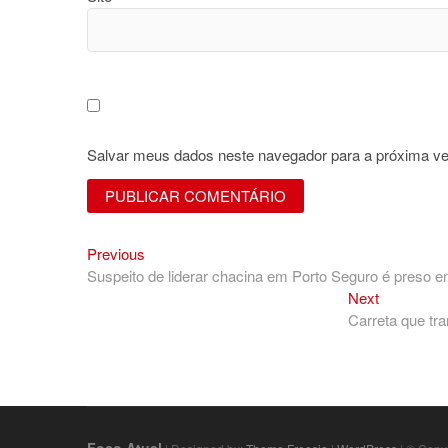
Salvar meus dados neste navegador para a próxima ve
Previous
Navegação
Previous
post:
Suspeito de liderar chacina em Porto Seguro é preso
de
Next
Next
Post
post:
Carreta que tr