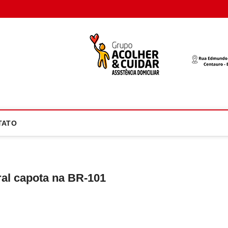
oco Atual
NOTÍCIA EM FOCO
TATO
ral capota na BR-101