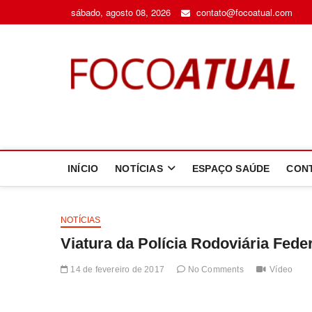
Skip
sábado, agosto 08, 2026
contato@focoatual.com
to
content
F
A 
INÍCIO
NOTÍCIAS
ESPAÇO SAÚDE
CON
NOTÍCIAS
Viatura da Polícia Rodoviária Fede
14 de fevereiro de 2017
No Comments
Vídeo