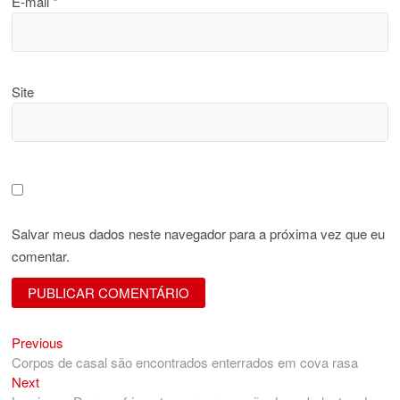
E-mail
*
Site
Salvar meus dados neste navegador para a próxima vez que eu
comentar.
Previous
Navegação
Previous
post:
Corpos de casal são encontrados enterrados em cova rasa
de
Next
Next