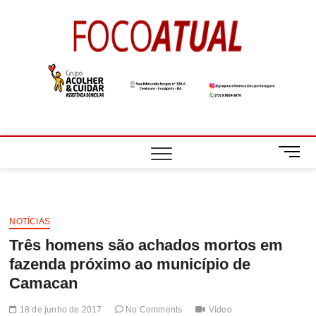
Skip
to
Foco
A NOTÍCIA EM
content
FOCO
Atual
M
e
n
u
B
NOTÍCIAS
u
Três homens são achados mortos em
t
t
fazenda próximo ao município de
o
Camacan
n
18 de junho de 2017
No Comments
Vídeo