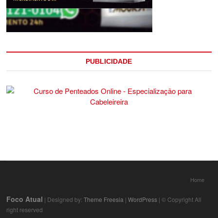
PUBLICIDADE
Home
Foco Atual
| Designed by:
Theme Freesia
|
WordPress
| © Copyright All
right reserved