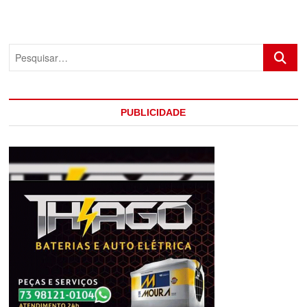
VENDIDO
AO
REAL
MADRID
Pesquis
PELO
PALMEIRAS
PUBLICIDADE