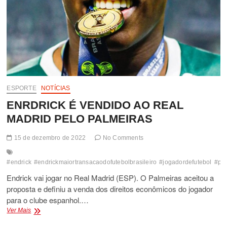
ESPORTE
NOTÍCIAS
ENRDRICK É VENDIDO AO REAL
MADRID PELO PALMEIRAS
15 de dezembro de 2022
No Comments
#endrick
#endrickmaiortransacaodofutebolbrasileiro
#jogadordefutebol
#pal
Endrick vai jogar no Real Madrid (ESP). O Palmeiras aceitou a
proposta e definiu a venda dos direitos econômicos do jogador
para o clube espanhol.…
ENRDRICK
Ver Mais
É