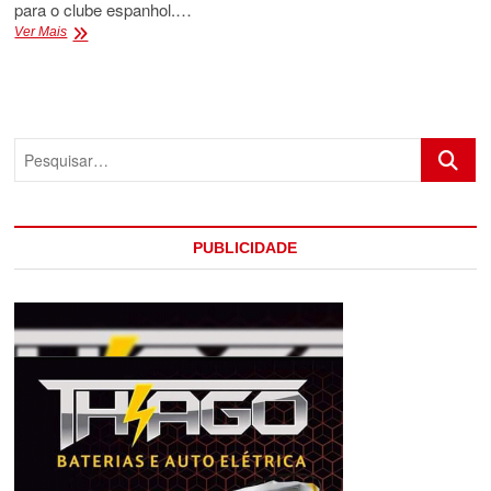
para o clube espanhol.…
ENRDRICK
Ver Mais
É
VENDIDO
AO
REAL
MADRID
Pesquis
PELO
PALMEIRAS
PUBLICIDADE