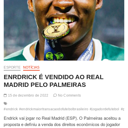
ESPORTE
NOTÍCIAS
ENRDRICK É VENDIDO AO REAL
MADRID PELO PALMEIRAS
15 de dezembro de 2022
No Comments
#endrick
#endrickmaiortransacaodofutebolbrasileiro
#jogadordefutebol
#pal
Endrick vai jogar no Real Madrid (ESP). O Palmeiras aceitou a
proposta e definiu a venda dos direitos econômicos do jogador