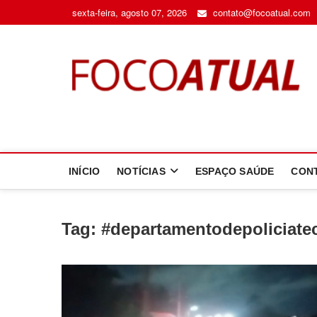
Skip
sexta-feira, agosto 07, 2026
contato@focoatual.com
to
content
F
A 
INÍCIO
NOTÍCIAS
ESPAÇO SAÚDE
CON
Tag:
#departamentodepoliciate