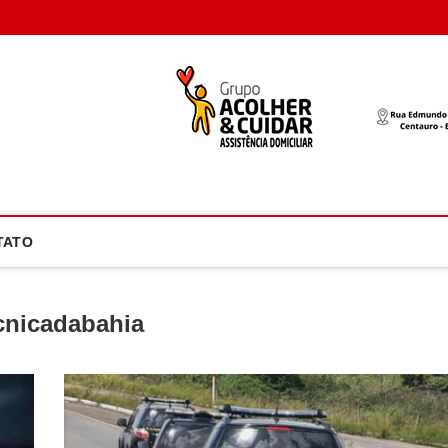
oco Atual
NOTÍCIA EM FOCO
TATO
cnicadabahia