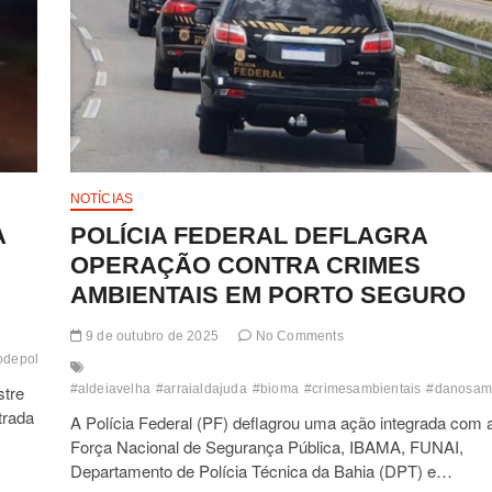
NOTÍCIAS
A
POLÍCIA FEDERAL DEFLAGRA
OPERAÇÃO CONTRA CRIMES
AMBIENTAIS EM PORTO SEGURO
9 de outubro de 2025
No Comments
depoliciatecnicadabahia
#dpt
#estradadacolonia
#homemmorreatropeladonar
stre
#aldeiavelha
#arraialdajuda
#bioma
#crimesambientais
#danosamb
trada
A Polícia Federal (PF) deflagrou uma ação integrada com 
Força Nacional de Segurança Pública, IBAMA, FUNAI,
Departamento de Polícia Técnica da Bahia (DPT) e…