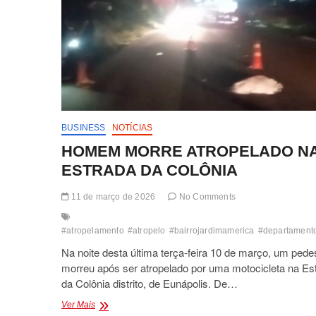
BUSINESS
NOTÍCIAS
HOMEM MORRE ATROPELADO N
ESTRADA DA COLÔNIA
11 de março de 2026
No Comments
#atropelamento
#atropelo
#bairrojardimamerica
#departamento
Na noite desta última terça-feira 10 de março, um pede
morreu após ser atropelado por uma motocicleta na Es
da Colônia distrito, de Eunápolis. De…
HOMEM
Ver Mais