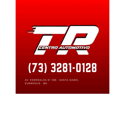
buscaeapreensao
#mandadosdeprisao
#mensageiro
#ministeriopublicobrasile