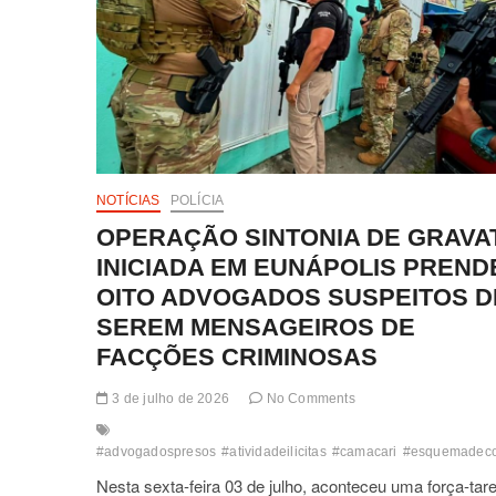
NOTÍCIAS
POLÍCIA
OPERAÇÃO SINTONIA DE GRAVA
INICIADA EM EUNÁPOLIS PREND
OITO ADVOGADOS SUSPEITOS D
SEREM MENSAGEIROS DE
FACÇÕES CRIMINOSAS
3 de julho de 2026
No Comments
#advogadospresos
#atividadeilicitas
#camacari
#esquemadec
Nesta sexta-feira 03 de julho, aconteceu uma força-tare