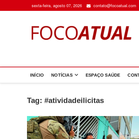
Skip
sexta-feira, agosto 07, 2026
contato@focoatual.com
to
content
F
A 
INÍCIO
NOTÍCIAS
ESPAÇO SAÚDE
CON
Tag:
#atividadeilicitas