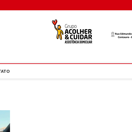
oco Atual
NOTÍCIA EM FOCO
TATO