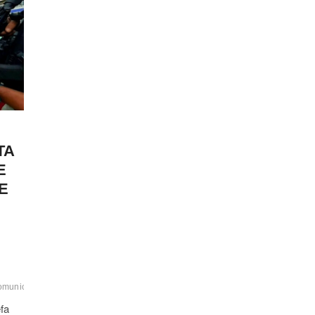
TA
E
E
omunicacao
#faccoescriminosas
#feiradesantana
#laurodefreitas
#mandadode
fa