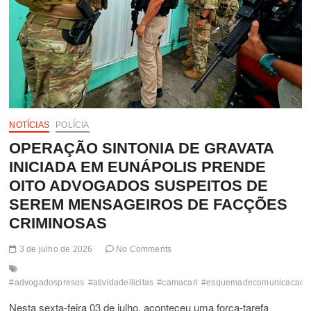
NOTÍCIAS
POLÍCIA
OPERAÇÃO SINTONIA DE GRAVATA
INICIADA EM EUNÁPOLIS PRENDE
OITO ADVOGADOS SUSPEITOS DE
SEREM MENSAGEIROS DE FACÇÕES
CRIMINOSAS
3 de julho de 2026
No Comments
#advogadospresos
#atividadeilicitas
#camacari
#esquemadecomunicacao
Nesta sexta-feira 03 de julho, aconteceu uma força-tarefa