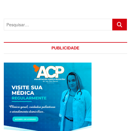
EM
AÇÃO
DA
RONDESP
Pesquis
EM
EUNÁPOLIS
PUBLICIDADE