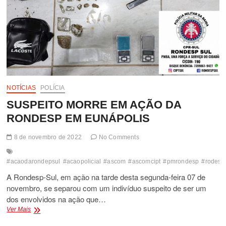
NOTÍCIAS
POLÍCIA
SUSPEITO MORRE EM AÇÃO DA
RONDESP EM EUNÁPOLIS
8 de novembro de 2022
No Comments
#acaodarondepsul
#acaopolicial
#ascom
#ascomcipt
#pmrondesp
#rodesp
A Rondesp-Sul, em ação na tarde desta segunda-feira 07 de
novembro, se separou com um indivíduo suspeito de ser um
dos envolvidos na ação que…
SUSPEITO
Ver Mais
MORRE