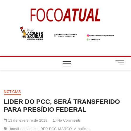
Skip
to
Foco
A NOTÍCIA EM
content
FOCO
Atual
M
e
n
u
B
NOTÍCIAS
u
LIDER DO PCC, SERÁ TRANSFERIDO
t
t
PARA PRESÍDIO FEDERAL
o
n
13 de fevereiro de 2019
No Comments
brasil
destaque
LIDER PCC
MARCOLA
notícias