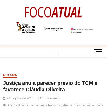
Skip
to
Foco
A NOTÍCIA EM
content
FOCO
Atual
M
e
n
u
B
NOTÍCIAS
u
Justiça anula parecer prévio do TCM e
t
t
favorece Cláudia Oliveira
o
n
28 de julho de 2016
No Comments
Cládia Oliveira
Elementary schools
focoatual
tcm temdecisão anulada