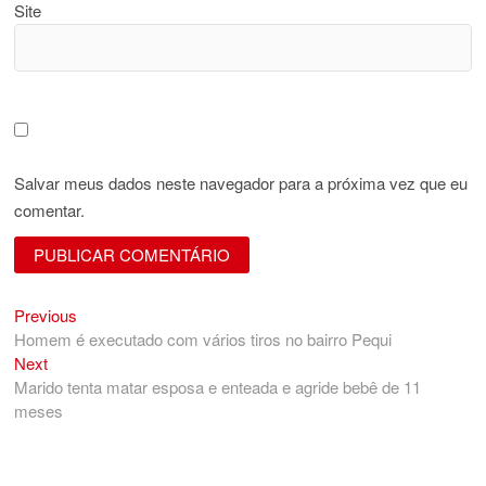
Site
Salvar meus dados neste navegador para a próxima vez que eu
comentar.
Previous
Navegação
Previous
post:
Homem é executado com vários tiros no bairro Pequi
de
Next
Next
Post
post:
Marido tenta matar esposa e enteada e agride bebê de 11
meses