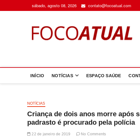
Skip
sábado, agosto 08, 2026
contato@focoatual.com
to
content
F
A 
INÍCIO
NOTÍCIAS
ESPAÇO SAÚDE
CON
NOTÍCIAS
Criança de dois anos morre após 
padrasto é procurado pela polícia
22 de janeiro de 2019
No Comments