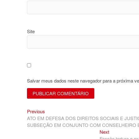
Site
Salvar meus dados neste navegador para a próxima ve
Previous
Navegação
Previous
post:
ATO EM DEFESA DOS DIREITOS SOCIAIS E JUST
de
SUBSEÇÃO EM CONJUNTO COM CONSELHEIRO 
Post
Next
Next
post:
Facção tortura e e