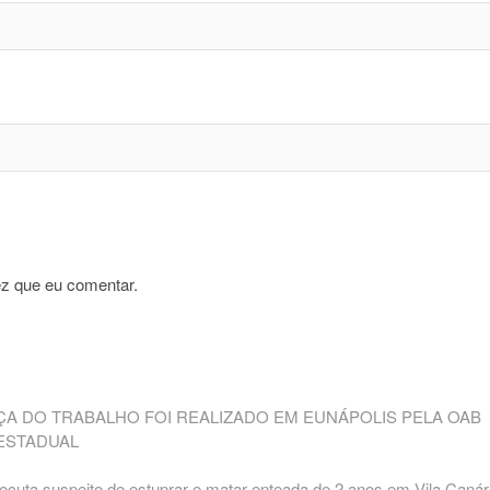
z que eu comentar.
IÇA DO TRABALHO FOI REALIZADO EM EUNÁPOLIS PELA OAB
ESTADUAL
xecuta suspeito de estuprar e matar enteada de 2 anos em Vila Canár