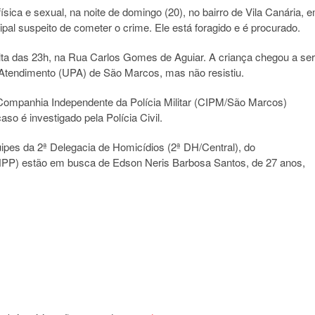
sica e sexual, na noite de domingo (20), no bairro de Vila Canária, 
ipal suspeito de cometer o crime. Ele está foragido e é procurado.
ta das 23h, na Rua Carlos Gomes de Aguiar. A criança chegou a ser
 Atendimento (UPA) de São Marcos, mas não resistiu.
ª Companhia Independente da Polícia Militar (CIPM/São Marcos)
aso é investigado pela Polícia Civil.
ipes da 2ª Delegacia de Homicídios (2ª DH/Central), do
PP) estão em busca de Edson Neris Barbosa Santos, de 27 anos,