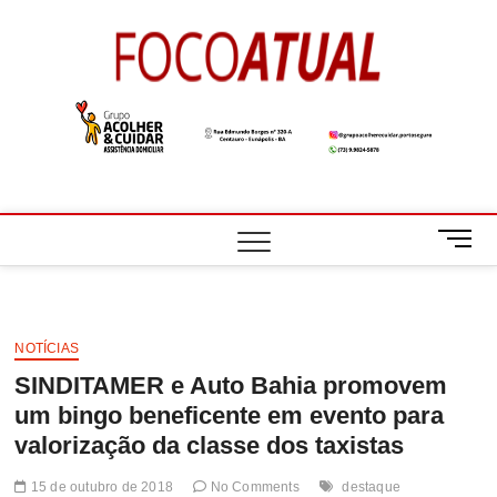
Skip
to
Foco
A NOTÍCIA EM
content
FOCO
Atual
M
e
n
u
B
NOTÍCIAS
u
SINDITAMER e Auto Bahia promovem
t
t
um bingo beneficente em evento para
o
valorização da classe dos taxistas
n
15 de outubro de 2018
No Comments
destaque