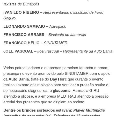
taxistas de Eunápolis
IVANILDO RIBEIRO
–
Representando o sindicato de Porto
Seguro
LEONARDO SAMPAIO
–
Advogado
FRANCISCO ARRAES
–
Sindicato de Itamaraju
FRANCISCO HÉLIO
–
SINDITAMER
JOEL PASCOAL
– Joel Pascoal – Representante da Auto Bahia
Vários patrocinadores e empresas parceiras também marcam
presença no evento promovido pelo SINDITAMER com o apoio
da
Auto Bahia
, trata-se do
Day Horc
que durante o evento
realizou exame oftalmológico para verificar a pressão ocular e
se necessário diagnosticar o
glaucoma
, Farmacia GIRU
aferindo a glicose, e a empresa MEDTRAB aferindo a pressão
arterial dos presentes que se dirigiam ao recinto.
Dentre os brindes sorteados estavam:
Player Multimídia
(aparelho de som veicular), Televisor de 43 polegadas,