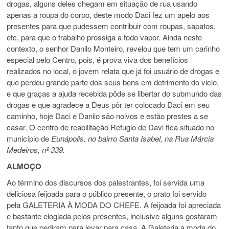
drogas, alguns deles chegam em situação de rua usando
apenas a roupa do corpo, deste modo Daci fez um apelo aos
presentes para que pudessem contribuir com roupas, sapatos,
etc, para que o trabalho prossiga a todo vapor. Ainda neste
contexto, o senhor Danilo Monteiro, revelou que tem um carinho
especial pelo Centro, pois, é prova viva dos benefícios
realizados no local, o jovem relata que já foi usuário de drogas e
que perdeu grande parte dos seus bens em detrimento do vicio,
e que graças a ajuda recebida pôde se libertar do submundo das
drogas e que agradece a Deus pôr ter colocado Daci em seu
caminho, hoje Daci e Danilo são noivos e estão prestes a se
casar. O centro de reabilitação Refugio de Davi fica situado no
município de
Eunápolis, no bairro Santa Isabel, na Rua Márcia
Medeiros, nº 339.
ALMOÇO
Ao término dos discursos dos palestrantes, foi servida uma
deliciosa feijoada para o público presente, o prato foi servido
pela GALETERIA À MODA DO CHEFE. A feijoada foi apreciada
e bastante elogiada pelos presentes, inclusive alguns gostaram
tanto que pediram para levar para casa. A Galeteria a moda do