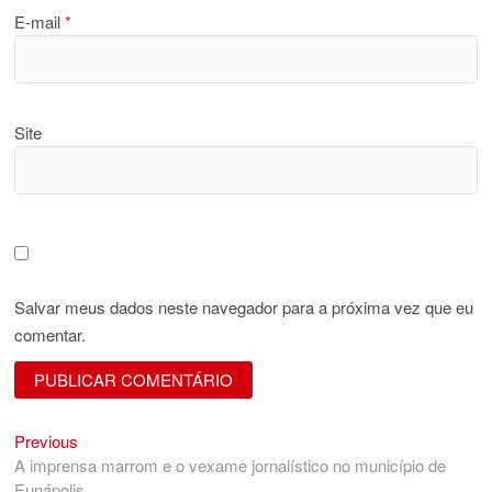
E-mail
*
Site
Salvar meus dados neste navegador para a próxima vez que eu
comentar.
Previous
Navegação
Previous
post:
A imprensa marrom e o vexame jornalístico no município de
de
Eunápolis