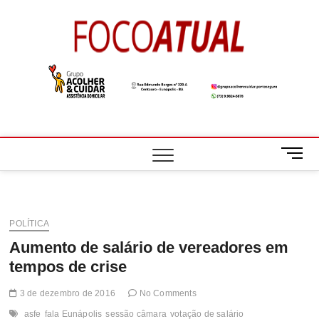
Skip
to
Foco
A NOTÍCIA EM
content
FOCO
Atual
M
e
n
u
B
POLÍTICA
u
Aumento de salário de vereadores em
t
t
tempos de crise
o
n
3 de dezembro de 2016
No Comments
asfe
fala Eunápolis
sessão câmara
votação de salário