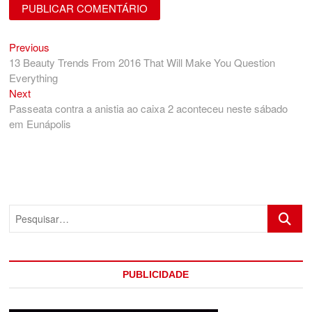
Previous
Navegação
Previous
post:
13 Beauty Trends From 2016 That Will Make You Question
de
Everything
Post
Next
Next
post:
Passeata contra a anistia ao caixa 2 aconteceu neste sábado
em Eunápolis
Pesquis
PUBLICIDADE