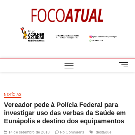
Skip
to
Foco
A NOTÍCIA EM
content
FOCO
Atual
M
e
n
u
B
NOTÍCIAS
u
Vereador pede à Polícia Federal para
t
t
investigar uso das verbas da Saúde em
o
Eunápolis e destino dos equipamentos
n
14 de setembro de 2018
No Comments
destaque