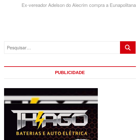
Post
post:
Ex-vereador Adelson do Alecrim compra a Eunapolitana
Pesquis
PUBLICIDADE