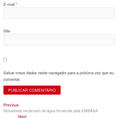
E-mail
*
Site
Salvar meus dados neste navegador para a próxima vez que eu
comentar.
Previous
Navegação
Previous
post:
Moradores reclamam de água fornecida pela EMBASA
de
Next
Next