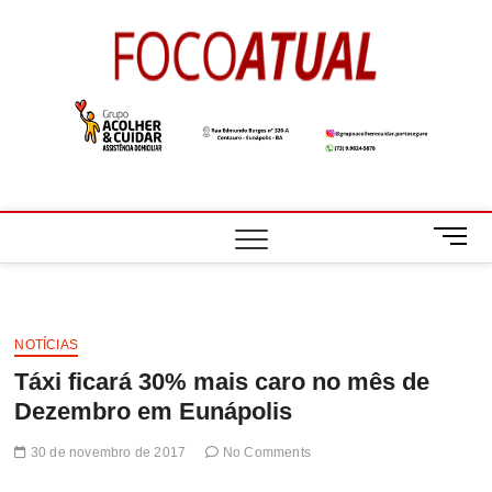
Skip
to
Foco
A NOTÍCIA EM
content
FOCO
Atual
M
e
n
u
B
NOTÍCIAS
u
Táxi ficará 30% mais caro no mês de
t
t
Dezembro em Eunápolis
o
n
30 de novembro de 2017
No Comments