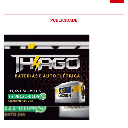
A
PM
APREENDE
PUBLICIDADE
DROGAS
GRANADA
MUNIÇÕES
E
VEÍCULOS