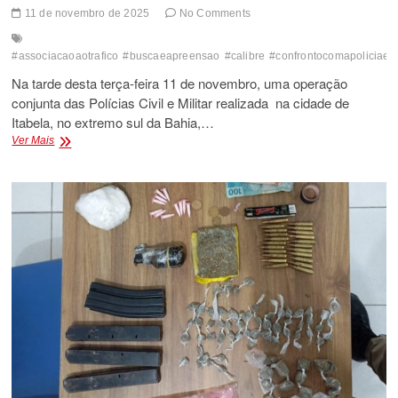
11 de novembro de 2025
No Comments
#associacaoaotrafico
#buscaeapreensao
#calibre
#confrontocomapoliciaem
Na tarde desta terça-feira 11 de novembro, uma operação
conjunta das Polícias Civil e Militar realizada na cidade de
Itabela, no extremo sul da Bahia,…
POLÍCIA
Ver Mais
DESENCADEIA
OPERAÇÃO
EM
ITABELA
COM
ROUBO
TRÁFICO
DE
DROGAS
HOMICÍDIO
E
VEREADOR
SUSPEITO
E
PRESO