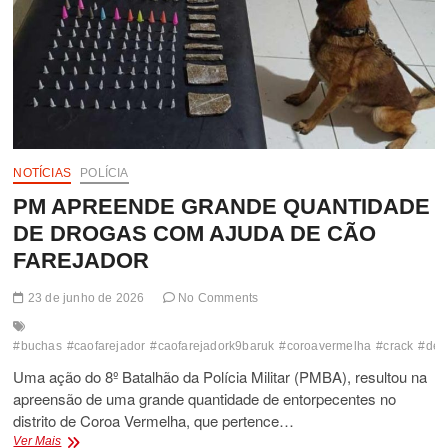
NOTÍCIAS
POLÍCIA
PM APREENDE GRANDE QUANTIDADE
DE DROGAS COM AJUDA DE CÃO
FAREJADOR
23 de junho de 2026
No Comments
#buchas
#caofarejador
#caofarejadork9baruk
#coroavermelha
#crack
#dele
Uma ação do 8º Batalhão da Polícia Militar (PMBA), resultou na
apreensão de uma grande quantidade de entorpecentes no
distrito de Coroa Vermelha, que pertence…
PM
Ver Mais