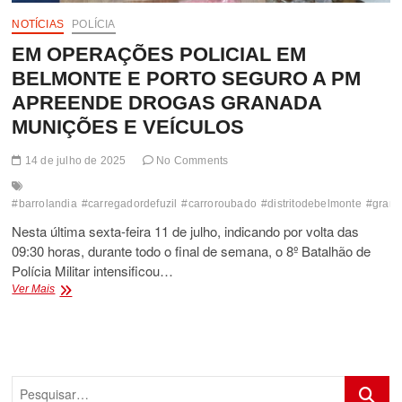
NOTÍCIAS
POLÍCIA
EM OPERAÇÕES POLICIAL EM
BELMONTE E PORTO SEGURO A PM
APREENDE DROGAS GRANADA
MUNIÇÕES E VEÍCULOS
14 de julho de 2025
No Comments
#barrolandia
#carregadordefuzil
#carroroubado
#distritodebelmonte
#gran
Nesta última sexta-feira 11 de julho, indicando por volta das
09:30 horas, durante todo o final de semana, o 8º Batalhão de
Polícia Militar intensificou…
EM
Ver Mais
OPERAÇÕES
POLICIAL
EM
BELMONTE
E
Pesquis
PORTO
SEGURO