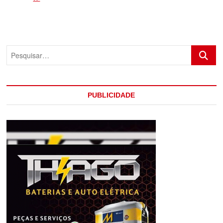
FINANCEIRO
DO
PCC
É
PRESO
Pesquis
EM
OPERAÇÃO
POLICIAL
EM
PORTO
PUBLICIDADE
SEGURO