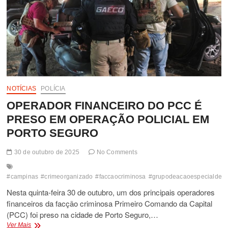
NOTÍCIAS
POLÍCIA
OPERADOR FINANCEIRO DO PCC É
PRESO EM OPERAÇÃO POLICIAL EM
PORTO SEGURO
30 de outubro de 2025
No Comments
#campinas
#crimeorganizado
#faccaocriminosa
#grupodeacaoespecialdec
Nesta quinta-feira 30 de outubro, um dos principais operadores
financeiros da facção criminosa Primeiro Comando da Capital
(PCC) foi preso na cidade de Porto Seguro,…
OPERADOR
Ver Mais