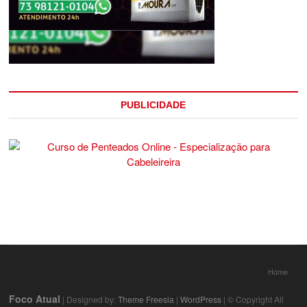
PUBLICIDADE
Home
Foco Atual
| Designed by:
Theme Freesia
|
WordPress
| © Copyright All