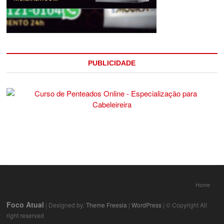
PUBLICIDADE
Home
Foco Atual
| Designed by:
Theme Freesia
|
WordPress
| © Copyright All
right reserved