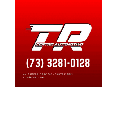
l
empregos