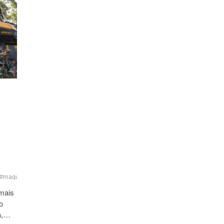
#maquinas
#operador
#operadordemaquinasflorestais
#senai
#vagas
#verace
 mais
o
ia,…