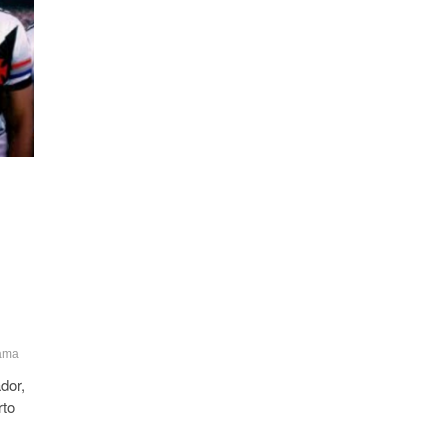
ama
dor,
rto