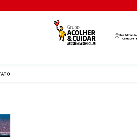
oco Atual
NOTÍCIA EM FOCO
TATO