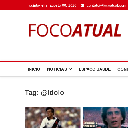
Skip
quinta-feira, agosto 06, 2026
contato@focoatual.com
to
content
F
A 
INÍCIO
NOTÍCIAS
ESPAÇO SAÚDE
CON
Tag:
@idolo