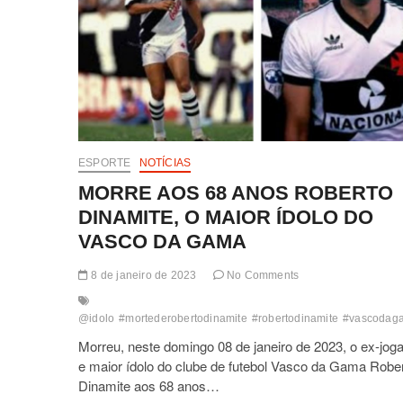
ESPORTE
NOTÍCIAS
MORRE AOS 68 ANOS ROBERTO
DINAMITE, O MAIOR ÍDOLO DO
VASCO DA GAMA
8 de janeiro de 2023
No Comments
@idolo
#mortederobertodinamite
#robertodinamite
#vascodag
Morreu, neste domingo 08 de janeiro de 2023, o ex-joga
e maior ídolo do clube de futebol Vasco da Gama Robe
Dinamite aos 68 anos…