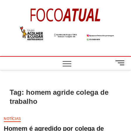
Skip
to
Foco
A NOTÍCIA EM
content
FOCO
Atual
M
e
n
u
B
Tag:
homem agride colega de
u
trabalho
t
t
o
NOTÍCIAS
n
Homem é agredido por colega de