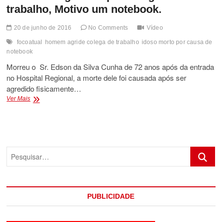
trabalho, Motivo um notebook.
20 de junho de 2016
No Comments
Vídeo
focoatual
homem agride colega de trabalho
idoso morto por causa de
notebook
Morreu o Sr. Edson da Silva Cunha de 72 anos após da entrada
no Hospital Regional, a morte dele foi causada após ser
agredido fisicamente…
Homem
Ver Mais
é
agredido
por
colega
de
Pesquis
trabalho,
Motivo
um
notebook.
PUBLICIDADE