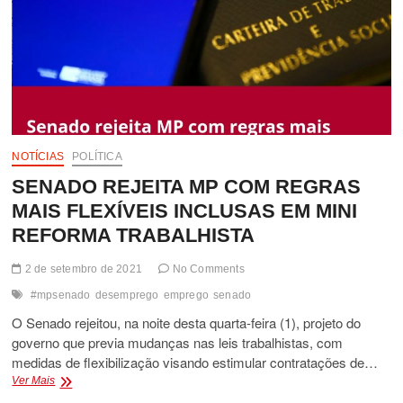
NOTÍCIAS
POLÍTICA
SENADO REJEITA MP COM REGRAS
MAIS FLEXÍVEIS INCLUSAS EM MINI
REFORMA TRABALHISTA
2 de setembro de 2021
No Comments
#mpsenado
desemprego
emprego
senado
O Senado rejeitou, na noite desta quarta-feira (1), projeto do
governo que previa mudanças nas leis trabalhistas, com
medidas de flexibilização visando estimular contratações de…
SENADO
Ver Mais
REJEITA