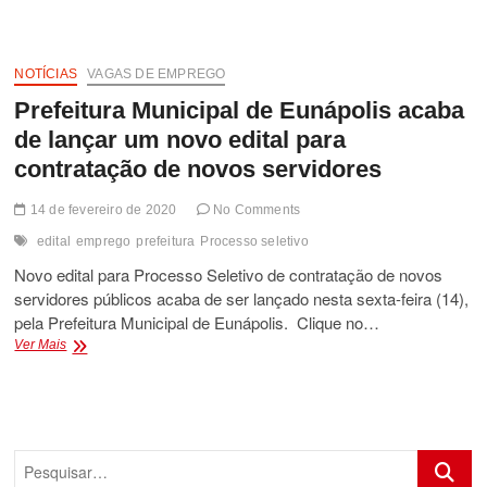
MP
COM
REGRAS
MAIS
NOTÍCIAS
VAGAS DE EMPREGO
FLEXÍVEIS
Prefeitura Municipal de Eunápolis acaba
INCLUSAS
EM
de lançar um novo edital para
MINI
contratação de novos servidores
REFORMA
TRABALHISTA
14 de fevereiro de 2020
No Comments
edital
emprego
prefeitura
Processo seletivo
Novo edital para Processo Seletivo de contratação de novos
servidores públicos acaba de ser lançado nesta sexta-feira (14),
pela Prefeitura Municipal de Eunápolis. Clique no…
Prefeitura
Ver Mais
Municipal
de
Eunápolis
acaba
de
Pesquis
lançar
um