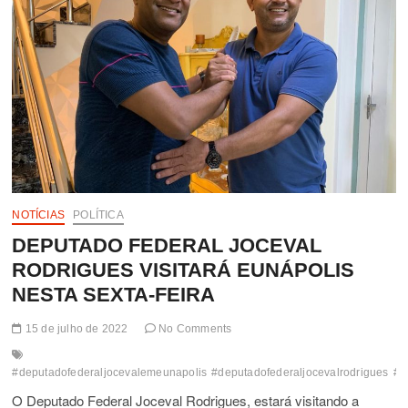
NOTÍCIAS
POLÍTICA
DEPUTADO FEDERAL JOCEVAL
RODRIGUES VISITARÁ EUNÁPOLIS
NESTA SEXTA-FEIRA
15 de julho de 2022
No Comments
#deputadofederaljocevalemeunapolis
#deputadofederaljocevalrodrigues
#j
O Deputado Federal Joceval Rodrigues, estará visitando a