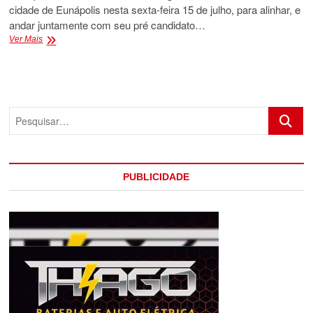
cidade de Eunápolis nesta sexta-feira 15 de julho, para alinhar, e
andar juntamente com seu pré candidato…
DEPUTADO
Ver Mais
FEDERAL
JOCEVAL
RODRIGUES
VISITARÁ
EUNÁPOLIS
Pesquis
NESTA
SEXTA-
FEIRA
PUBLICIDADE