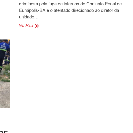
criminosa pela fuga de internos do Conjunto Penal de
Eunápolis-BA e o atentado direcionado ao diretor da
unidade…
OPERAÇÃO
Ver Mais
DUPLA
FACE
MIRA
FACÇÃO
CRIMINOSA
DA
FUGA
DO
PRESÍDIO
DE
EUNÁPOLIS
E
TENTATIVA
DE
HOMICÍDIO
DO
COORDENADOR