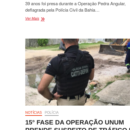
39 anos foi presa durante a Operação Pedra Angular,
deflagrada pela Polícia Civil da Bahia…
MULHER
Ver Mais
É
PRESA
EM
OPERAÇÃO
POLICIAL
QUE
INVESTIGA
BRAÇO
DIREITO
DE
ORGANIZAÇÃO
CRIMINOSA
EM
EUNÁPOLIS
E
ITAGIMIRIM
NOTÍCIAS
POLÍCIA
15° FASE DA OPERAÇÃO UNUM