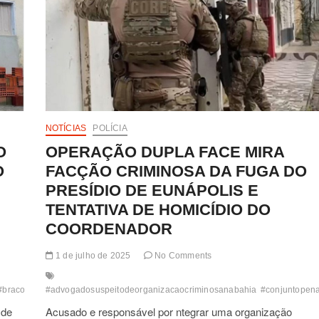
NOTÍCIAS
POLÍCIA
O
OPERAÇÃO DUPLA FACE MIRA
O
FACÇÃO CRIMINOSA DA FUGA DO
PRESÍDIO DE EUNÁPOLIS E
TENTATIVA DE HOMICÍDIO DO
COORDENADOR
1 de julho de 2025
No Comments
#bracodireito
#advogadosuspeitodeorganizacaocriminosanabahia
#coautores
#coordenadoriaregionaldepoliciadointerior
#conjuntopena
#coorpind
 de
Acusado e responsável por ntegrar uma organização