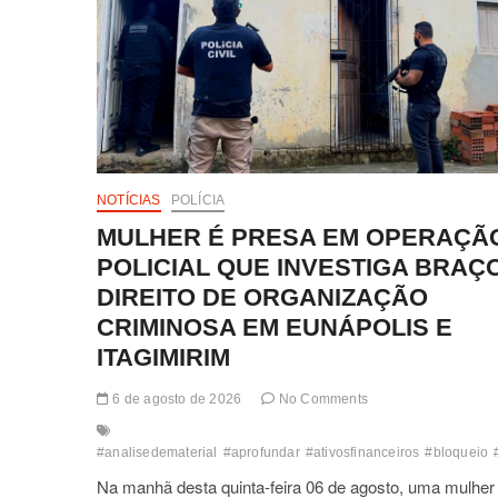
NOTÍCIAS
POLÍCIA
MULHER É PRESA EM OPERAÇÃ
POLICIAL QUE INVESTIGA BRAÇ
DIREITO DE ORGANIZAÇÃO
CRIMINOSA EM EUNÁPOLIS E
ITAGIMIRIM
6 de agosto de 2026
No Comments
#analisedematerial
#aprofundar
#ativosfinanceiros
#bloqueio
Na manhã desta quinta-feira 06 de agosto, uma mulher