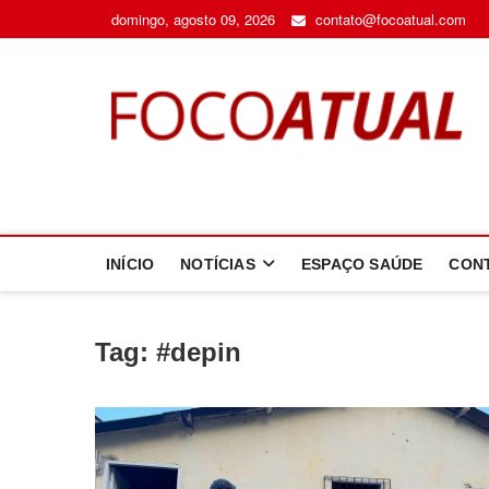
Skip
domingo, agosto 09, 2026
contato@focoatual.com
to
content
F
A 
INÍCIO
NOTÍCIAS
ESPAÇO SAÚDE
CON
Tag:
#depin