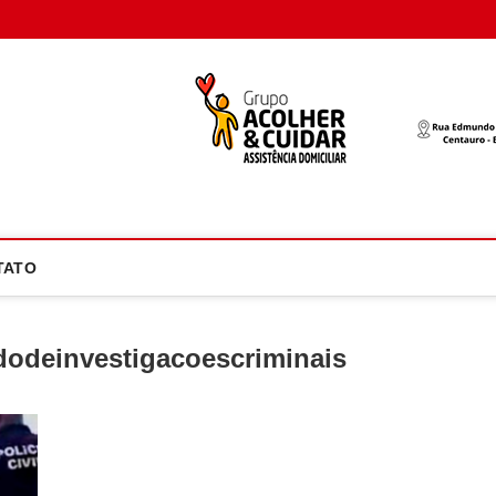
oco Atual
NOTÍCIA EM FOCO
TATO
dodeinvestigacoescriminais