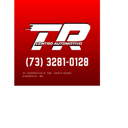
aterritorialdeportoseguro
#deltur
#departamentoespecializadodeinvestigacoes