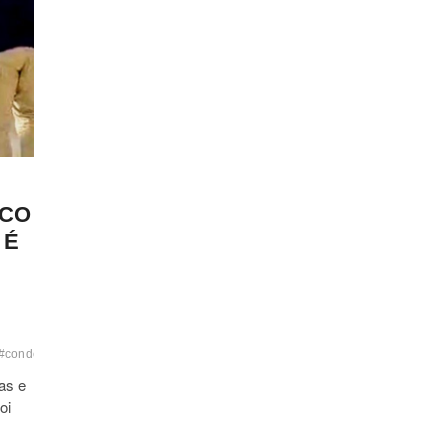
ICO
 É
#condenacao
#coorpin
#delegaciaespecializadadeprotecaoaoturista
#delegaci
as e
oi