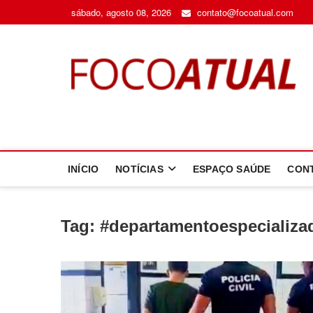
Skip
sábado, agosto 08, 2026
contato@focoatual.com
to
content
F
A 
INÍCIO
NOTÍCIAS
ESPAÇO SAÚDE
CON
Tag:
#departamentoespecializa