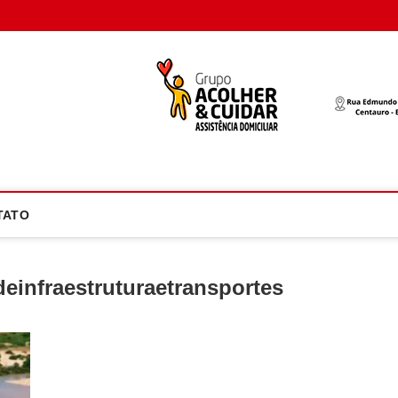
oco Atual
NOTÍCIA EM FOCO
TATO
einfraestruturaetransportes