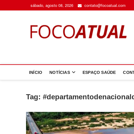
Skip
sábado, agosto 08, 2026
contato@focoatual.com
to
content
F
A 
INÍCIO
NOTÍCIAS
ESPAÇO SAÚDE
CON
Tag:
#departamentodenacionald