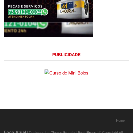
PUBLICIDADE
Home
Foco Atual
| Designed by:
Theme Freesia
|
WordPress
| © Copyright All