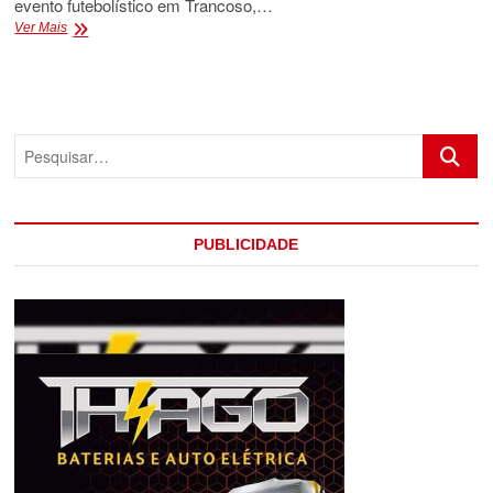
evento futebolístico em Trancoso,…
CONFIRMADO,
Ver Mais
ANARA
SARTORIO
NÃO
É
MAIS
Pesquis
SECRETARIA
DE
SAÚDE
DE
EUNÁPOLIS
PUBLICIDADE