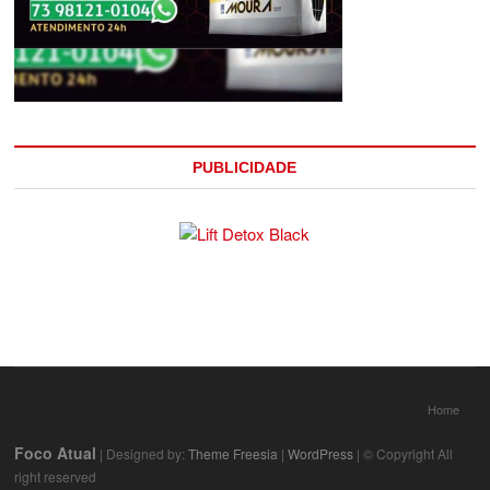
PUBLICIDADE
Home
Foco Atual
| Designed by:
Theme Freesia
|
WordPress
| © Copyright All
right reserved