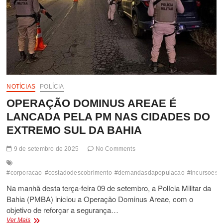
NOTÍCIAS
POLÍCIA
OPERAÇÃO DOMINUS AREAE É
LANCADA PELA PM NAS CIDADES DO
EXTREMO SUL DA BAHIA
9 de setembro de 2025
No Comments
#corporacao
#costadodescobrimento
#demandasdapopulacao
#incursoes
Na manhã desta terça-feira 09 de setembro, a Polícia Militar da
Bahia (PMBA) iniciou a Operação Dominus Areae, com o
objetivo de reforçar a segurança…
OPERAÇÃO
Ver Mais