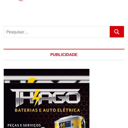
DOMINUS
AREAE
É
LANCADA
PELA
Pesquis
PM
NAS
CIDADES
DO
EXTREMO
PUBLICIDADE
SUL
DA
BAHIA