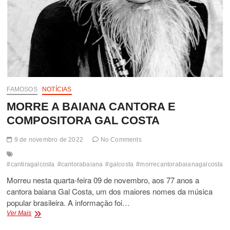
FAMOSOS
NOTÍCIAS
MORRE A BAIANA CANTORA E
COMPOSITORA GAL COSTA
9 de novembro de 2022
No Comments
#cantiragalcosta
#cantorabaiana
#galcosta
#morrecantorabaianagalcosta
#
Morreu nesta quarta-feira 09 de novembro, aos 77 anos a
cantora baiana Gal Costa, um dos maiores nomes da música
popular brasileira. A informação foi…
MORRE
Ver Mais
A