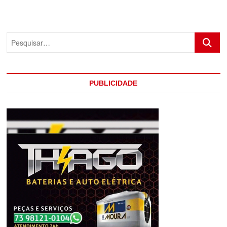
BAIANA
CANTORA
E
COMPOSITORA
Pesquis
GAL
COSTA
PUBLICIDADE