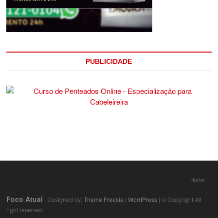
PUBLICIDADE
Home
Foco Atual
| Designed by:
Theme Freesia
|
WordPress
| © Copyright All
right reserved