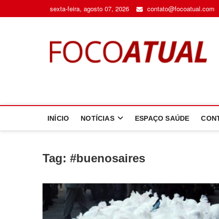
Skip
sexta-feira, agosto 07, 2026
contato@focoatual.com
to
content
F
A 
INÍCIO
NOTÍCIAS
ESPAÇO SAÚDE
CON
Tag:
#buenosaires