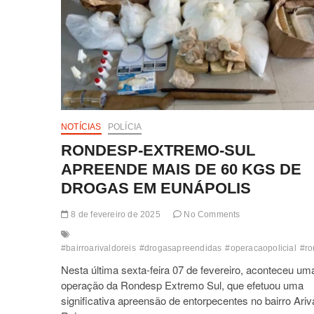
NOTÍCIAS
POLÍCIA
RONDESP-EXTREMO-SUL
APREENDE MAIS DE 60 KGS DE
DROGAS EM EUNÁPOLIS
8 de fevereiro de 2025
No Comments
#bairroarivaldoreis
#drogasapreendidas
#operacaopolicial
#ro
Nesta última sexta-feira 07 de fevereiro, aconteceu um
operação da Rondesp Extremo Sul, que efetuou uma
significativa apreensão de entorpecentes no bairro Ariv