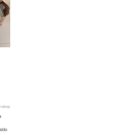
ndespextremosul
apreensão
drogas
facção
tráfico
a
aldo