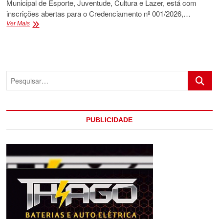
Municipal de Esporte, Juventude, Cultura e Lazer, está com
inscrições abertas para o Credenciamento nº 001/2026,…
PREFEITURA
Ver Mais
DE
EUNÁPOLIS
ABRE
CREDENCIAMENTO
PARA
Pesquis
ARTISTA
LOCAIS
QUE
QUEIRAM
SE
PUBLICIDADE
APRESENTAR
NO
SÃO
JOÃO
DE
BAIRROS