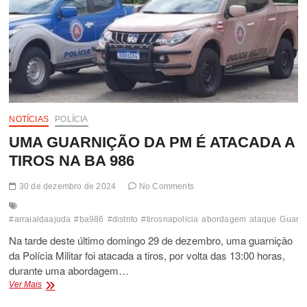
NOTÍCIAS
POLÍCIA
UMA GUARNIÇÃO DA PM É ATACADA A
TIROS NA BA 986
30 de dezembro de 2024
No Comments
#arraialdaajuda
#ba986
#distrito
#tirosnapolicia
abordagem
ataque
Guarni
Na tarde deste último domingo 29 de dezembro, uma guarnição
da Polícia Militar foi atacada a tiros, por volta das 13:00 horas,
durante uma abordagem…
UMA
Ver Mais
GUARNIÇÃO