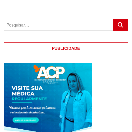
DA
PM
É
ATACADA
Pesquis
A
TIROS
NA
BA
986
PUBLICIDADE