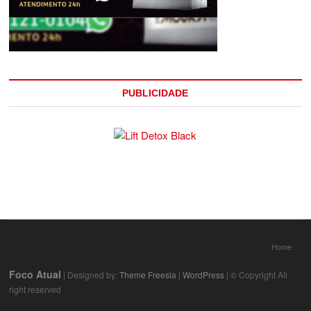
PUBLICIDADE
Home
Foco Atual
| Designed by:
Theme Freesia
|
WordPress
| © Copyright All
right reserved