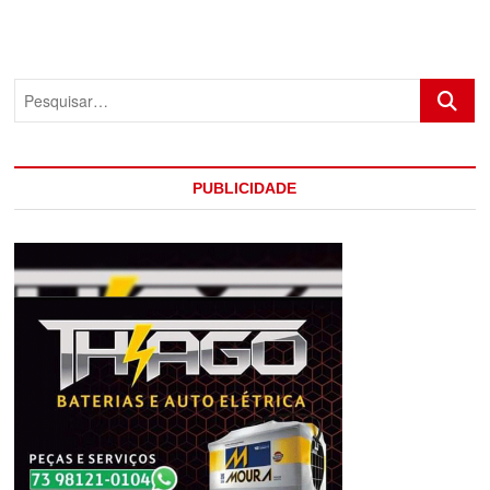
GRANDE
CRATERA
NA
BA
Pesquis
283
QUE
LIGA
ITABELA
A
PUBLICIDADE
GUARATINGA