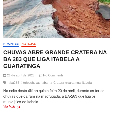
BUSINESS
NOTÍCIAS
CHUVAS ABRE GRANDE CRATERA NA
BA 283 QUE LIGA ITABELA A
GUARATINGA
21 de abril de 2023
No Comments
#ba283
#forteschuvasnabahia
Cratera
guaratinga
itabela
Na noite desta última quinta feira 20 de abril, durante as fortes
chuvas que caíram na madrugada, a BA-283 que liga os
municípios de Itabela…
CHUVAS
Ver Mais
ABRE