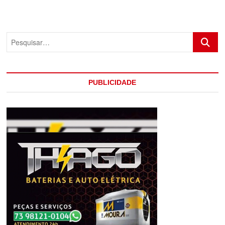
APÓS
COLIDIR
COM
CAMINHÃO
Pesquis
EM
EUNÁPOLIS
PUBLICIDADE