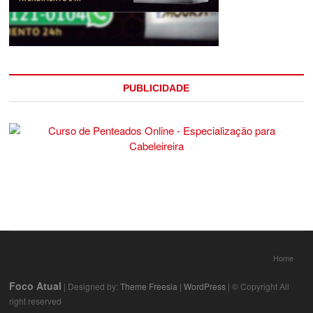
PUBLICIDADE
Home
Foco Atual
| Designed by:
Theme Freesia
|
WordPress
| © Copyright All
right reserved