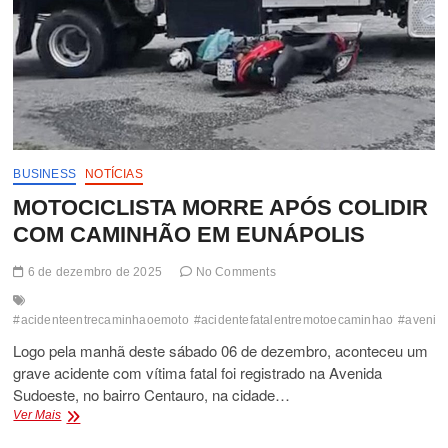
BUSINESS
NOTÍCIAS
MOTOCICLISTA MORRE APÓS COLIDIR
COM CAMINHÃO EM EUNÁPOLIS
6 de dezembro de 2025
No Comments
#acidenteentrecaminhaoemoto
#acidentefatalentremotoecaminhao
#avenid
Logo pela manhã deste sábado 06 de dezembro, aconteceu um
grave acidente com vítima fatal foi registrado na Avenida
Sudoeste, no bairro Centauro, na cidade…
MOTOCICLISTA
Ver Mais
MORRE