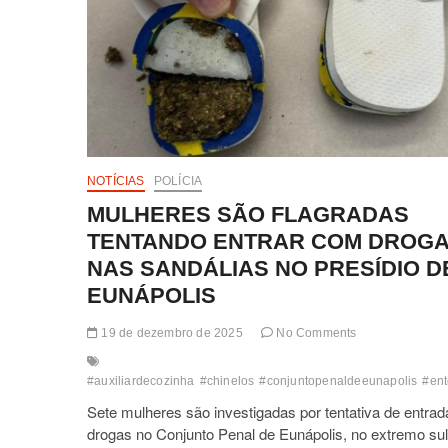
NOTÍCIAS
POLÍCIA
MULHERES SÃO FLAGRADAS
TENTANDO ENTRAR COM DROG
NAS SANDÁLIAS NO PRESÍDIO D
EUNÁPOLIS
19 de dezembro de 2025
No Comments
#auxiliardecozinha
#chinelos
#conjuntopenaldeeunapolis
#ent
Sete mulheres são investigadas por tentativa de entrad
drogas no Conjunto Penal de Eunápolis, no extremo sul