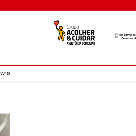
oco Atual
NOTÍCIA EM FOCO
TATO