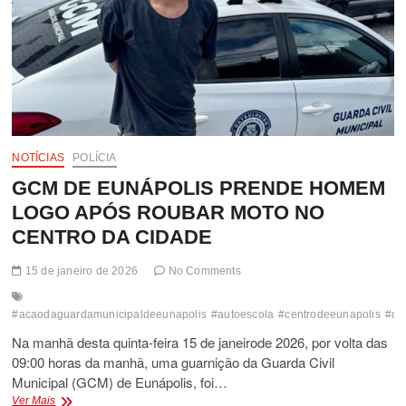
NOTÍCIAS
POLÍCIA
GCM DE EUNÁPOLIS PRENDE HOMEM
LOGO APÓS ROUBAR MOTO NO
CENTRO DA CIDADE
15 de janeiro de 2026
No Comments
#acaodaguardamunicipaldeeunapolis
#autoescola
#centrodeeunapolis
#de
Na manhã desta quinta-feira 15 de janeirode 2026, por volta das
09:00 horas da manhã, uma guarnição da Guarda Civil
Municipal (GCM) de Eunápolis, foi…
GCM
Ver Mais