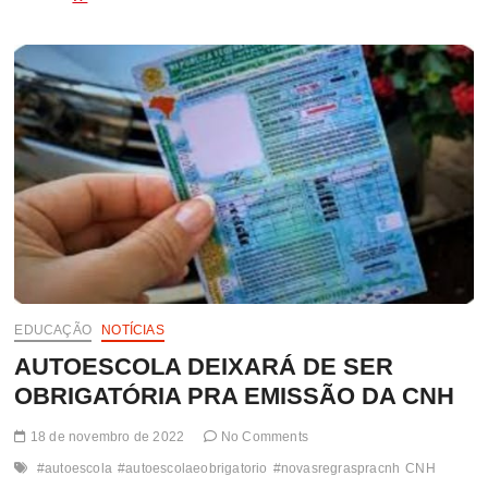
DE
EUNÁPOLIS
PRENDE
HOMEM
LOGO
APÓS
ROUBAR
MOTO
NO
CENTRO
DA
CIDADE
EDUCAÇÃO
NOTÍCIAS
AUTOESCOLA DEIXARÁ DE SER
OBRIGATÓRIA PRA EMISSÃO DA CNH
18 de novembro de 2022
No Comments
#autoescola
#autoescolaeobrigatorio
#novasregraspracnh
CNH