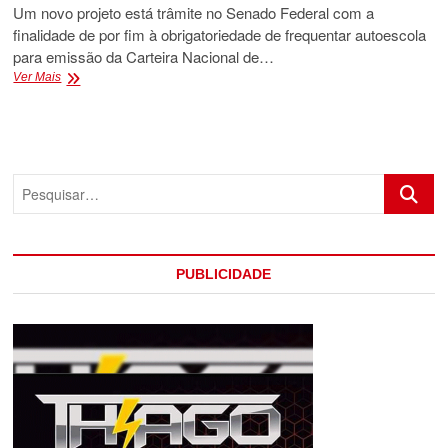
Um novo projeto está trâmite no Senado Federal com a
finalidade de por fim à obrigatoriedade de frequentar autoescola
para emissão da Carteira Nacional de…
AUTOESCOLA
Ver Mais
DEIXARÁ
DE
SER
OBRIGATÓRIA
PRA
Pesquis
EMISSÃO
DA
CNH
PUBLICIDADE