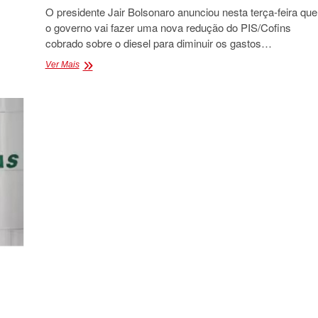
O presidente Jair Bolsonaro anunciou nesta terça-feira que
o governo vai fazer uma nova redução do PIS/Cofins
cobrado sobre o diesel para diminuir os gastos…
APÓS
Ver Mais
A
PETROBRÁS
AUMENTAR
DIESEL
EM
R$
0,10
POR
LITRO,
O
PRESIDENTE
ACENA
AOS
CAMINHONEIROS
COM
CORTE
DE
R$
0,04