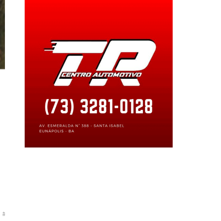
ustiveis
#consumidor
#custodostransportes
#extremosudabahia
#gasnarural
s
#reducaodeimpostos