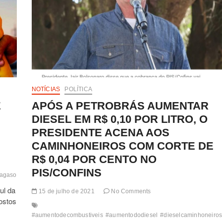
NOTÍCIAS
POLÍTICA
E
APÓS A PETROBRÁS AUMENTAR
DIESEL EM R$ 0,10 POR LITRO, O
PRESIDENTE ACENA AOS
CAMINHONEIROS COM CORTE DE
R$ 0,04 POR CENTO NO
PIS/CONFINS
agasolina
#aumentodecombustiveis
#biocombustiveis
#bolso
#bombasdecomb
ul da
15 de julho de 2021
No Comments
ostos
#aumentodecombustiveis
#aumentododiesel
#dieselcaminhoneiro