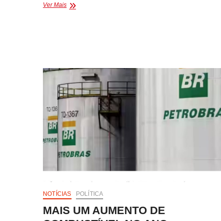
COMBUSTÍVEIS
Ver Mais
EM
EUNÁPOLIS
E
PORTO
SEGURO
SÃO
DUAS
DAS
MAIS
CARAS
DO
BRASIL
NOTÍCIAS
POLÍTICA
MAIS UM AUMENTO DE