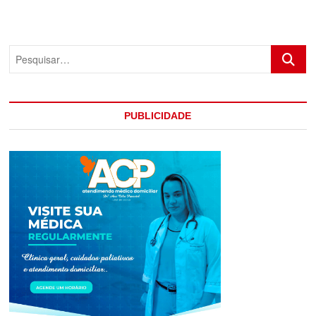
ATELIÊ
DA
KAH
SERÁ
Pesquis
INAUGURADO
NESTE
SÁBADO
PUBLICIDADE