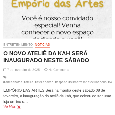
ENTRETENIMENTO
NOTÍCIAS
O NOVO ATELIÊ DA KAH SERÁ
INAUGURADO NESTE SÁBADO
7 de fevereiro de 2025
No Comments
#artesanatos
#atelie
#ateliedakah
#espaco
#feiraartesanatoeunapolis
#kar
EMPÓRIO DAS ARTES Será na manhã deste sábado 08 de
fevereiro, a inauguração do ateliê da kah, que deixou de ser uma
loja on-line e…
O
Ver Mais
NOVO